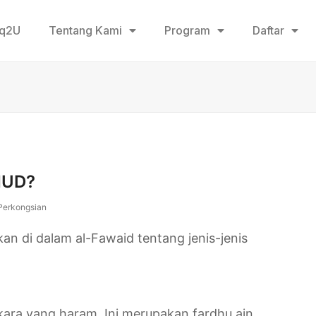
aq2U
Tentang Kami
Program
Daftar
HUD?
Perkongsian
n di dalam al-Fawaid tentang jenis-jenis
ara yang haram. Ini merupakan fardhu ain.