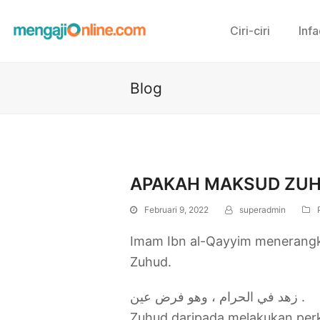
Ciri-ciri
Inf
Blog
APAKAH MAKSUD ZU
Februari 9, 2022
superadmin
Imam Ibn al-Qayyim menerangka
Zuhud.
زهد في الحرام ، وهو فرض عين .
Zuhud daripada melakukan perk