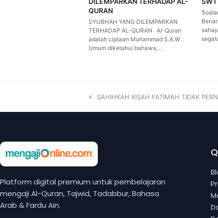
DILEMPARKAN TERHADAP AL-
SWT
QURAN
Soala
Benar
SYUBHAH YANG DILEMPARKAN
sahaj
TERHADAP AL-QURAN Al-Quran
segal
adalah ciptaan Muhammad S.A.W
Umum diketahui bahawa,…
SAHIHKAH KISAH FATIMAH TIDAK PER
Q
B
Platform digital premium untuk pembelajaran
P
mengaji Al-Quran, Tajwid, Tadabbur, Bahasa
M
Arab & Fardu Ain.
Da