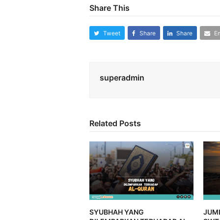
Share This
Tweet
Share
Share
Em
superadmin
Related Posts
SYUBHAH YANG
JUM