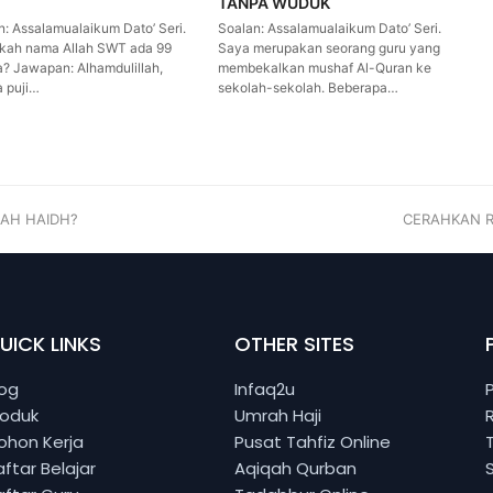
TANPA WUDUK
n: Assalamualaikum Dato’ Seri.
Soalan: Assalamualaikum Dato’ Seri.
kah nama Allah SWT ada 99
Saya merupakan seorang guru yang
a? Jawapan: Alhamdulillah,
membekalkan mushaf Al-Quran ke
a puji…
sekolah-sekolah. Beberapa…
NAH HAIDH?
CERAHKAN 
UICK LINKS
OTHER SITES
log
Infaq2u
roduk
Umrah Haji
ohon Kerja
Pusat Tahfiz Online
ftar Belajar
Aqiqah Qurban