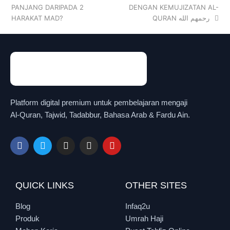
PANJANG DARIPADA 2
DENGAN KEMUJIZATAN AL-
HARAKAT MAD?
QURAN رحمهم الله
Platform digital premium untuk pembelajaran mengaji
Al-Quran, Tajwid, Tadabbur, Bahasa Arab & Fardu Ain.
QUICK LINKS
OTHER SITES
Blog
Infaq2u
Produk
Umrah Haji