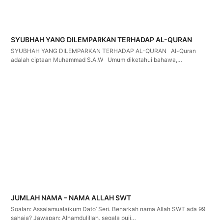
SYUBHAH YANG DILEMPARKAN TERHADAP AL-QURAN
SYUBHAH YANG DILEMPARKAN TERHADAP AL-QURAN Al-Quran
adalah ciptaan Muhammad S.A.W Umum diketahui bahawa,…
JUMLAH NAMA – NAMA ALLAH SWT
Soalan: Assalamualaikum Dato’ Seri. Benarkah nama Allah SWT ada 99
sahaja? Jawapan: Alhamdulillah, segala puji…