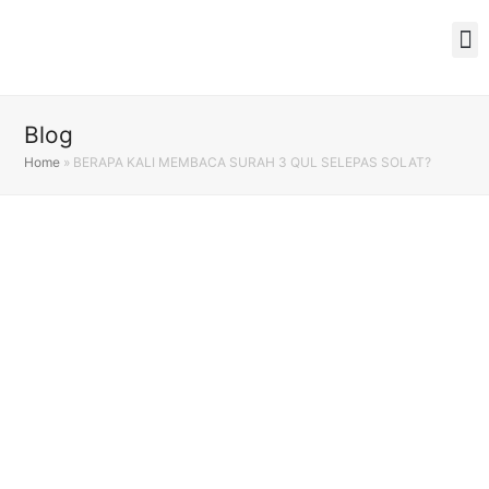
Blog
Home
»
BERAPA KALI MEMBACA SURAH 3 QUL SELEPAS SOLAT?