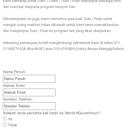
Kami berharap pihak Dato’ / Datin / Tuan / Puan mendapat pelbagai ilmu
dan manfaat daripada program tempoh hari.
Dikesempatan ini juga, kami memohon jasa baik Tuan / Puan untuk
mengisi ruang maklum balas dibawah untuk kami terus memaklumkan
dan menjemput Tuan / Puan ke program lain yang akan dianjurkan.
Sebarang pertanyaan boleh menghubungi sekretariat kami di talian 011-
21169279 (Cik Alia-WUIF) atau 019-4191829 (Ustaz Akram-MengajiOnline)
Nama Penuh
Alamat Emel:
Nombor Telefon:
Adakah anda pertama kali hadir ke World #QuranHour?
Ya
Tidak