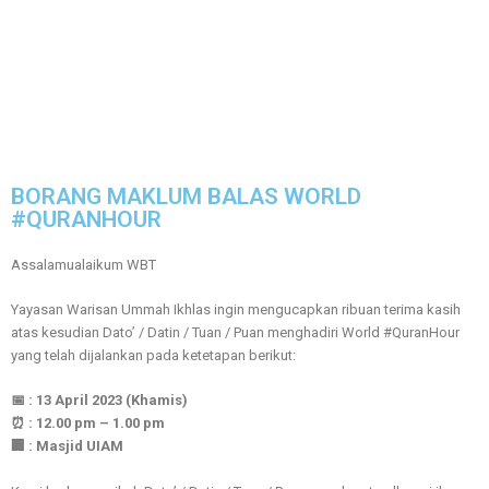
BORANG MAKLUM BALAS WORLD
#QURANHOUR
Assalamualaikum WBT
Yayasan Warisan Ummah Ikhlas ingin mengucapkan ribuan terima kasih
atas kesudian Dato’ / Datin / Tuan / Puan menghadiri World #QuranHour
yang telah dijalankan pada ketetapan berikut:
📅 : 13 April 2023 (Khamis)
⏰ : 12.00 pm – 1.00 pm
🏢 : Masjid UIAM