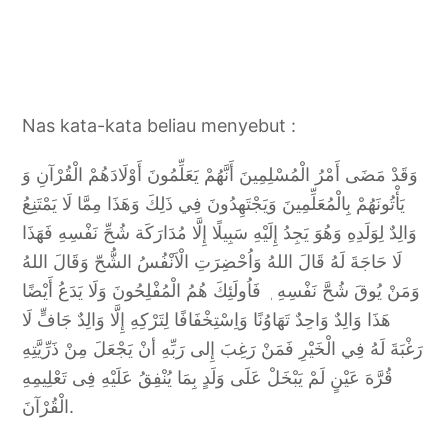
Nas kata-kata beliau menyebut :
وَقَدْ مَضَى أَمْرُ الْمُسْلِمِينَ أَنَّهُمْ يَعَلِّمُونَ أَوْلَادَهُمْ الْقُرْآنِ وَ
يَأْتُونَهُمْ بِالْمُعَلِّمِينَ وَيَجْتَهِدُونَ فِي ذَلِكَ وَهَذَا مِمَّا لَا يَمْتَنِعُ
وَالِدٌ لِوَلَدِهِ وَهُوَ يَجِدُ إِلَيْهِ سَبِيلًا إِلَّا مُدَارَكَة شُحِّ نَفْسِهِ فَهَذَا
لَا حَاجَةَ لَهُ قَالَ اللهُ وَاُحْضِرَتِ الْاَنْفُسُ الشُّحّ وَقَالَ اللهُ
وَمَنْ يُوقَ شُحَّ نَفْسِهِ ٖ فَاُولَئِكَ هُمُ الْمُفْلِحُونَ وَلَا يَدَعُ أَيْضًا
هَذَا وَالِدٌ وَاحِدٌ تَهَاوُنًا وَاِسْتِخْفَافًا لِتَرْكِهِ إِلَّا وَالِدٌ جَافٍّ لَا
رَغْبَةَ لَهُ فِي الْخَيْرِ فَمَنْ رَغِبَ إِلى رَبِّهِ أنْ يَجْعَلَ مِنْ ذَرِّيَّتِهِ
قُرَّهَ عَيْنٍ لَمْ يَبْخَلْ عَلَى وَلَدٍ بِمَا يُنْفِقُ عَلَيْهِ فِى تَعْلِيمِهِ
الْقُرْآنَ.