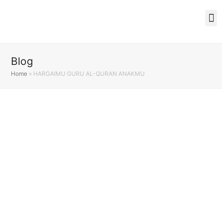
Blog
Home
»
HARGAIMU GURU AL-QURAN ANAKMU