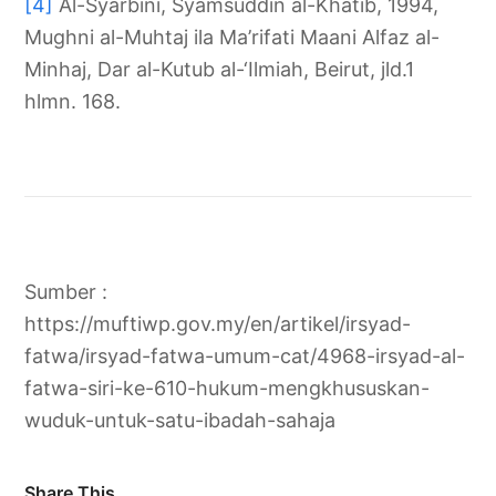
[4]
Al-Syarbini, Syamsuddin al-Khatib, 1994,
Mughni al-Muhtaj ila Ma’rifati Maani Alfaz al-
Minhaj, Dar al-Kutub al-‘Ilmiah, Beirut, jld.1
hlmn. 168.
Sumber :
https://muftiwp.gov.my/en/artikel/irsyad-
fatwa/irsyad-fatwa-umum-cat/4968-irsyad-al-
fatwa-siri-ke-610-hukum-mengkhususkan-
wuduk-untuk-satu-ibadah-sahaja
Share This