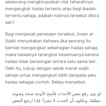
seseorang mengkhususkan niat
taharah
nya
mengangkat hadas tertentu atau bagi ibadah
tertentu sahaja, adakah niatnya tersebut dikira
sah?
Bagi menjawab persoalan tersebut, Imam al-
Subki menyatakan bahawa jika seorang itu
berniat mengangkat sebahagian hadas sahaja,
maka hadasnya terangkat kesemuanya kerana
hadas tidak berasingan antara satu sama lain.
Oleh itu, cukup dengan sekali mandi wajib
sahaja untuk mengangkat lebih daripada satu
hadas sebagai contoh. Beliau menyebut:
لو نوى رفع بعض الأحداث فأصح الأوجه صحة وضوئه
مطلقا، وعللوه بأن الحدث لا يتجزأ؛ فإذا ارتفع البعض