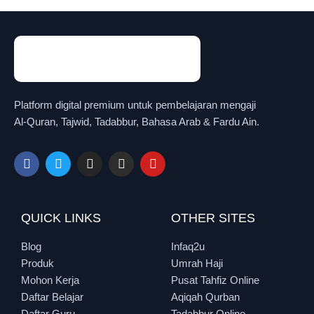
Platform digital premium untuk pembelajaran mengaji
Al-Quran, Tajwid, Tadabbur, Bahasa Arab & Fardu Ain.
QUICK LINKS
OTHER SITES
Blog
Infaq2u
Produk
Umrah Haji
Mohon Kerja
Pusat Tahfiz Online
Daftar Belajar
Aqiqah Qurban
Daftar Guru
Tadabbur Online