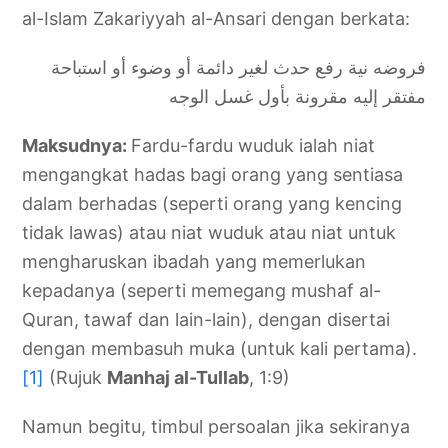
al-Islam Zakariyyah al-Ansari dengan berkata:
فروضه نية رفع حدث لغير دائمة أو وضوء أو استباحة
مفتقر إليه مقرونة بأول غسل الوجه
Maksudnya:
Fardu-fardu wuduk ialah niat
mengangkat hadas bagi orang yang sentiasa
dalam berhadas (seperti orang yang kencing
tidak lawas) atau niat wuduk atau niat untuk
mengharuskan ibadah yang memerlukan
kepadanya (seperti memegang mushaf al-
Quran, tawaf dan lain-lain), dengan disertai
dengan membasuh muka (untuk kali pertama).
[1]
(Rujuk
Manhaj al-Tullab
, 1:9)
Namun begitu, timbul persoalan jika sekiranya