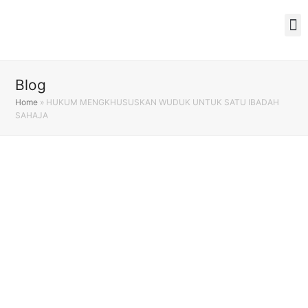
Blog
Home
»
HUKUM MENGKHUSUSKAN WUDUK UNTUK SATU IBADAH
SAHAJA