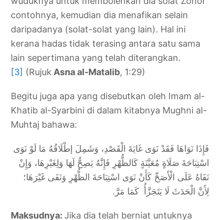
wuduknya untuk membolehkan dia solat Zohor
contohnya, kemudian dia menafikan selain
daripadanya (solat-solat yang lain). Hal ini
kerana hadas tidak terasing antara satu sama
lain sepertimana yang telah diterangkan.
[3]
(Rujuk
Asna al-Matalib
, 1:29)
Begitu juga apa yang disebutkan oleh Imam al-
Khatib al-Syarbini di dalam kitabnya Mughni al-
Muhtaj bahawa:
فَإِذَا نَوَاهَا فَقَدْ نَوَى غَايَةَ الْقَصْدِ، وَشَمِلَ إطْلَاقُهُ مَا لَوْ نَوَى
اسْتِبَاحَةَ صَلَاةٍ مُعَيَّنَةٍ كَالظُّهْرِ فَإِنَّهُ يَصِحُّ لَهَا وَلِغَيْرِهَا، وَإِنْ
نَفَاهُ عَلَى الْأَصَحِّ كَأَنْ نَوَى اسْتِبَاحَةَ الظُّهْرِ وَنَفَى غَيْرَهَا؛
لِأَنَّ الْحَدَثَ لَا يَتَجَزَّأُ كَمَا مَرَّ.
Maksudnya:
Jika dia telah berniat untuknya