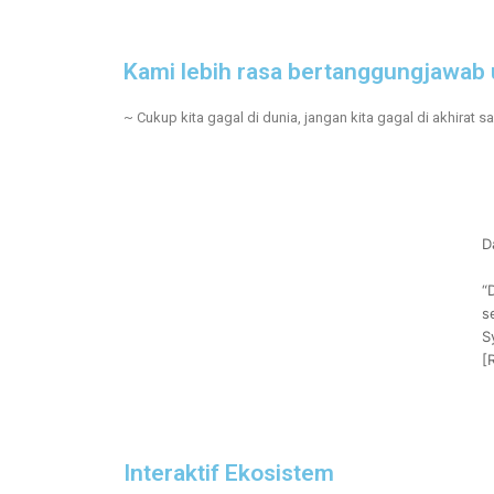
Kami lebih rasa bertanggungjawab 
~ Cukup kita gagal di dunia, jangan kita gagal di akhirat s
D
“
s
S
[
Interaktif Ekosistem