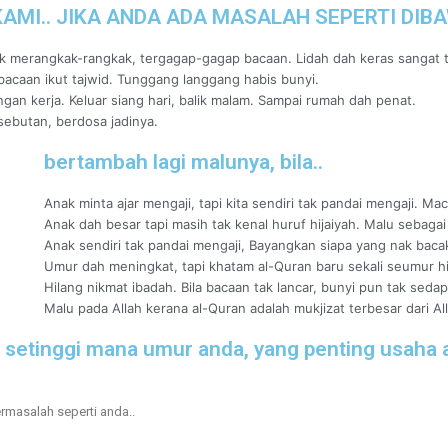
MI.. JIKA ANDA ADA MASALAH SEPERTI DIB
yik merangkak-rangkak, tergagap-gagap bacaan. Lidah dah keras sangat 
bacaan ikut tajwid. Tunggang langgang habis bunyi.
gan kerja. Keluar siang hari, balik malam. Sampai rumah dah penat.
 sebutan, berdosa jadinya.
bertambah lagi malunya, bila..
Anak minta ajar mengaji, tapi kita sendiri tak pandai mengaji. M
Anak dah besar tapi masih tak kenal huruf hijaiyah. Malu sebagai
Anak sendiri tak pandai mengaji, Bayangkan siapa yang nak bacak
Umur dah meningkat, tapi khatam al-Quran baru sekali seumur hi
Hilang nikmat ibadah. Bila bacaan tak lancar, bunyi pun tak sedap
Malu pada Allah kerana al-Quran adalah mukjizat terbesar dari Al
h setinggi mana umur anda, yang penting usaha 
rmasalah seperti anda..