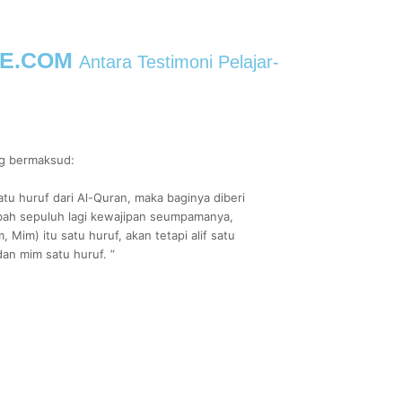
NE.COM
Antara Testimoni Pelajar-
ng bermaksud:
u huruf dari Al-Quran, maka baginya diberi
bah sepuluh lagi kewajipan seumpamanya,
m, Mim) itu satu huruf, akan tetapi alif satu
dan mim satu huruf. ”