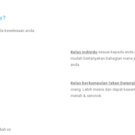
e?
da keselesaan anda:
Kelas individu
sesuai kepada anda y
mudah bertanyakan bahagian mana ya
anda.
Kelas berkumpulan (akan Datang
orang. Lebih mesra dan dapat kawan
meriah & seronok.
ah ini