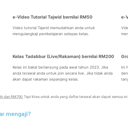
e-Video Tutorial Tajwid bernilai RM50
e-V
Video tutorial Tajwid memudahkan anda untuk
Vid
mengulangkaji pembelajaran selepas kelas.
men
Kelas Tadabbur (Live/Rakaman) bernilai RM200
Gr
Kelas ini bakal berlansung pada awal tahun 2023. Jika
Ini
anda terawal anda untuk join secara live. Jika tidak anda
den
akan dapat rakaman sepanjang kelas.
tany
ih dari RM700.
Tapi khas untuk anda yang daftar terawal akan dapat semua in
ar mengaji?