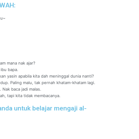
AWAH:
tu~
acam mana nak ajar?
 ibu bapa.
an yasin apabila kita dah meninggal dunia nanti?
dup. Paling malu, tak pernah khatam-khatam lagi.
. Nak baca jadi malas.
lah, tapi kita tidak membacanya.
anda untuk belajar mengaji al-