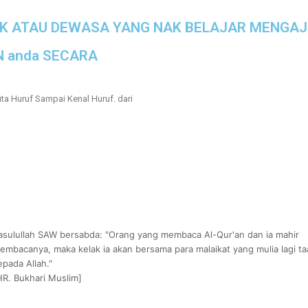
NAK ATAU DEWASA YANG NAK BELAJAR MENGAJ
N anda SECARA
uta Huruf Sampai Kenal Huruf. dari
asulullah SAW bersabda: "Orang yang membaca Al-Qur'an dan ia mahir
embacanya, maka kelak ia akan bersama para malaikat yang mulia lagi ta
epada Allah."
HR. Bukhari Muslim]