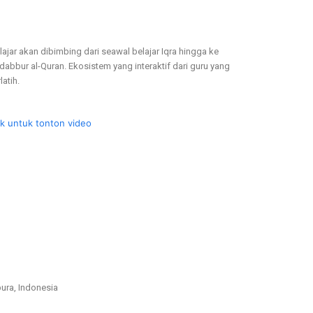
lajar akan dibimbing dari seawal belajar Iqra hingga ke
dabbur al-Quran. Ekosistem yang interaktif dari guru yang
latih.
ik untuk tonton video
pura, Indonesia