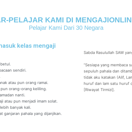
R-PELAJAR KAMI DI MENGAJIONLI
Pelajar Kami Dari 30 Negara
 masuk kelas mengaji
Sabda Rasulullah SAW ya
betul.
“Sesiapa yang membaca sat
acaan sendiri.
sepuluh pahala dan ditam
.
tidak aku katakan (Alif, La
anak atau pun orang ramai.
huruf dan lam satu huruf 
pun orang-orang keliling.
[Riwayat Tirmizi].
Ramadan nanti.
ji atau pun menjadi imam solat.
ebih banyak kali.
 ganjaran pahala yang dijanjikan.