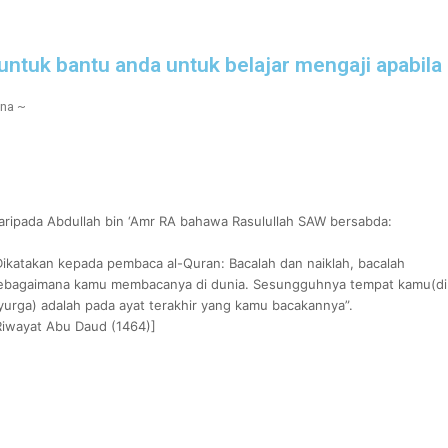
untuk bantu anda untuk belajar mengaji apabila
ana ~
aripada Abdullah bin ‘Amr RA bahawa Rasulullah SAW bersabda:
Dikatakan kepada pembaca al-Quran: Bacalah dan naiklah, bacalah
ebagaimana kamu membacanya di dunia. Sesungguhnya tempat kamu(di
yurga) adalah pada ayat terakhir yang kamu bacakannya”.
Riwayat Abu Daud (1464)]