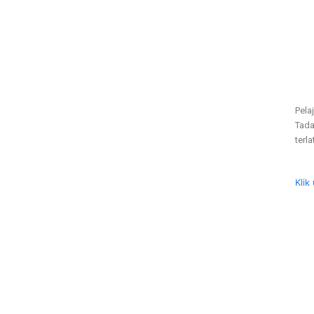
Pela
Tada
terla
Klik