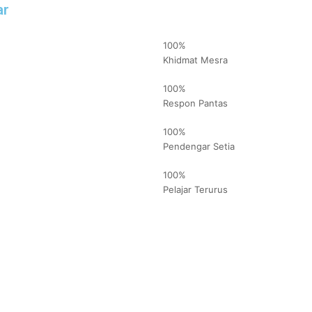
ar
100%
Khidmat Mesra
100%
Respon Pantas
100%
Pendengar Setia
100%
Pelajar Terurus