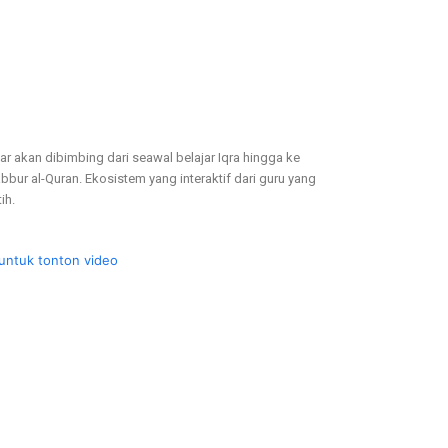
jar akan dibimbing dari seawal belajar Iqra hingga ke
bbur al-Quran. Ekosistem yang interaktif dari guru yang
tih.
 untuk tonton video