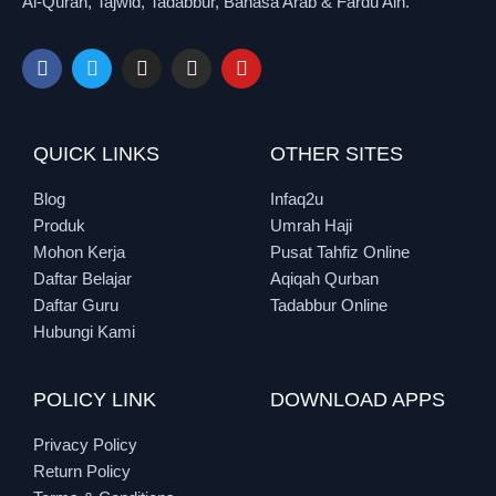
Al-Quran, Tajwid, Tadabbur, Bahasa Arab & Fardu Ain.
QUICK LINKS
OTHER SITES
Blog
Infaq2u
Produk
Umrah Haji
Mohon Kerja
Pusat Tahfiz Online
Daftar Belajar
Aqiqah Qurban
Daftar Guru
Tadabbur Online
Hubungi Kami
POLICY LINK
DOWNLOAD APPS
Privacy Policy
Return Policy