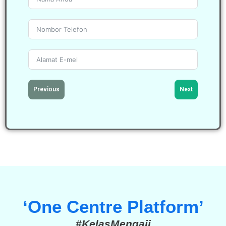
Previous
Next
‘One Centre Platform’
#KelasMengaji