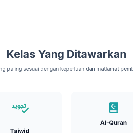
Kelas Yang Ditawarkan
yang paling sesuai dengan keperluan dan matlamat pemb
Tajwid
Al-Quran
kan sebutan huruf dan hukum
Mantapkan kelancaran bac
Al-Quran
bacaan.
Quran anda.
Tajwid