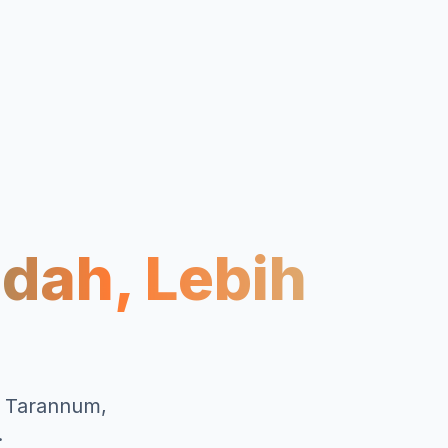
dah, Lebih
d, Tarannum,
.