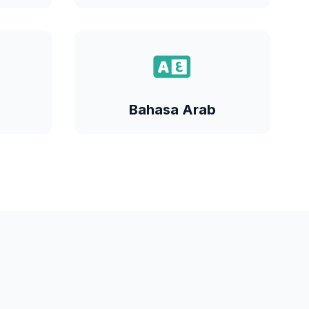
Bahasa Arab
al surah-
Asas komunikasi dan pemahaman
Bahasa Al-Quran.
Bahasa Arab