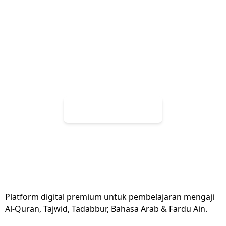
Belajar Terbaik
Bergabunglah dengan ribuan siswa yang telah
mendapat manfaat dari platform kami. Daftar
hari ini dan mulailah perjalanan mengaji Anda
dengan cara yang paling modern dan efektif.
Daftar Sekarang
Platform digital premium untuk pembelajaran mengaji
Al-Quran, Tajwid, Tadabbur, Bahasa Arab & Fardu Ain.