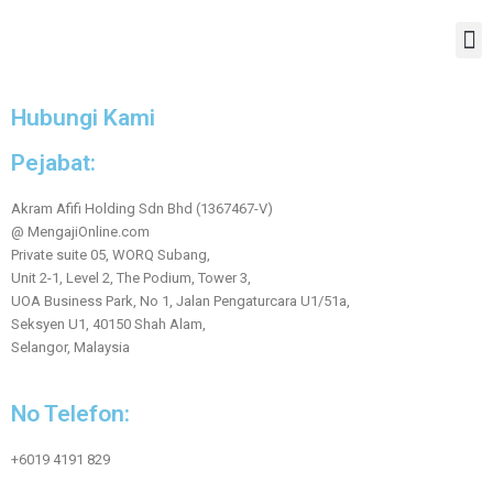
Hubungi Kami
Pejabat:
Akram Afifi Holding Sdn Bhd (1367467-V)
@ MengajiOnline.com
Private suite 05, WORQ Subang,
Unit 2-1, Level 2, The Podium, Tower 3,
UOA Business Park, No 1, Jalan Pengaturcara U1/51a,
Seksyen U1, 40150 Shah Alam,
Selangor, Malaysia
No Telefon:
+6019 4191 829