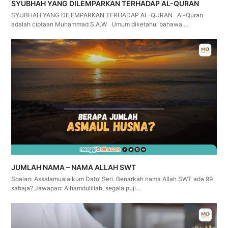
SYUBHAH YANG DILEMPARKAN TERHADAP AL-QURAN
SYUBHAH YANG DILEMPARKAN TERHADAP AL-QURAN Al-Quran
adalah ciptaan Muhammad S.A.W Umum diketahui bahawa,…
JUMLAH NAMA – NAMA ALLAH SWT
Soalan: Assalamualaikum Dato’ Seri. Benarkah nama Allah SWT ada 99
sahaja? Jawapan: Alhamdulillah, segala puji…