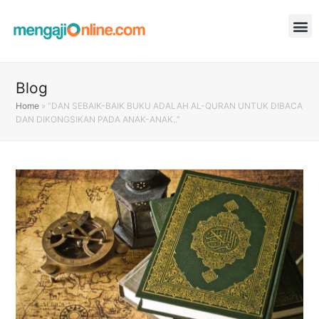
Blog
Home
»
“DAN SEBAIK-BAIK BUKU ADALAH AL-QURAN UNTUK DIBACA
DAN DIKONGSIKAN PADA ANAK-ANAK..”