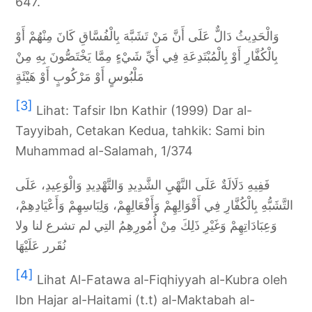
647.
وَالْحَدِيثُ دَالٌّ عَلَى أَنَّ مَنْ تَشَبَّهَ بِالْفُسَّاقِ كَانَ مِنْهُمْ أَوْ
بِالْكُفَّارِ أَوْ بِالْمُبْتَدِعَةِ فِي أَيِّ شَيْءٍ مِمَّا يَخْتَصُّونَ بِهِ مِنْ
مَلْبُوسٍ أَوْ مَرْكُوبٍ أَوْ هَيْئَةٍ
[3]
Lihat: Tafsir Ibn Kathir (1999) Dar al-
Tayyibah, Cetakan Kedua, tahkik: Sami bin
Muhammad al-Salamah, 1/374
فَفِيهِ دَلَالَةٌ عَلَى النَّهْيِ الشَّدِيدِ وَالتَّهْدِيدِ وَالْوَعِيدِ، عَلَى
التَّشَبُّهِ بِالْكُفَّارِ فِي أَقْوَالِهِمْ وَأَفْعَالِهِمْ، وَلِبَاسِهِمْ وَأَعْيَادِهِمْ،
وَعِبَادَاتِهِمْ وَغَيْرِ ذَلِكَ مِنْ أُمُورِهِمُ التِي لم تشرع لنا ولا
نُقَرر عَلَيْهَا
[4]
Lihat Al-Fatawa al-Fiqhiyyah al-Kubra oleh
Ibn Hajar al-Haitami (t.t) al-Maktabah al-