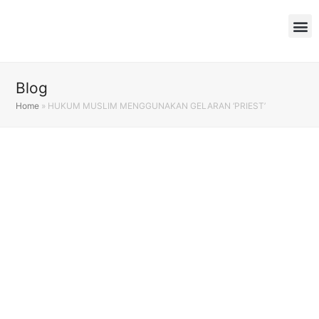
Blog
Home
»
HUKUM MUSLIM MENGGUNAKAN GELARAN ‘PRIEST’