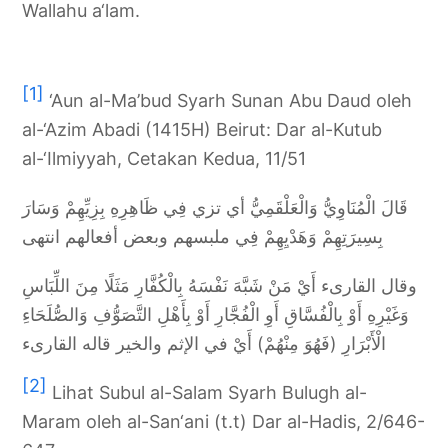
Wallahu a‘lam.
[1]
‘Aun al-Ma’bud Syarh Sunan Abu Daud oleh
al-‘Azim Abadi (1415H) Beirut: Dar al-Kutub
al-‘Ilmiyyah, Cetakan Kedua, 11/51
قَالَ الْمُنَاوِيُّ وَالْعَلْقَمِيُّ أي تزي فِي ظَاهِرِهِ بِزِيِّهِمْ وَسَارَ
بِسِيرَتِهِمْ وَهَدْيِهِمْ فِي ملبسهم وبعض أفعالهم انتهى
وقال القارىء أَيْ مَنْ شَبَّهَ نَفْسَهُ بِالْكُفَّارِ مَثَلًا مِنَ اللِّبَاسِ
وَغَيْرِهِ أَوْ بِالْفُسَّاقِ أَوِ الْفُجَّارِ أَوْ بِأَهْلِ التَّصَوُّفِ وَالصُّلَحَاءِ
الْأَبْرَارِ (فَهُوَ مِنْهُمْ) أَيْ في الإثم والخير قاله القارىء
[2]
Lihat Subul al-Salam Syarh Bulugh al-
Maram oleh al-San‘ani (t.t) Dar al-Hadis, 2/646-