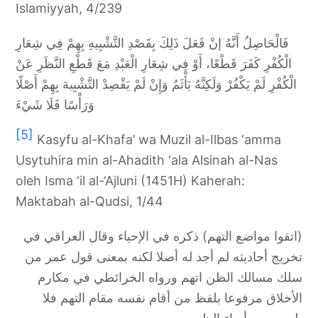
Islamiyyah, 4/239
فَالْحَاصِلُ أَنَّهُ إنْ فَعَلَ ذَلِكَ ‌بِقَصْدِ ‌التَّشْبِيهِ بِهِمْ فِي شِعَارِ
الْكُفْرِ كَفَرَ قَطْعًا، أَوْ فِي شِعَارِ الْعَبْدِ مَعَ قَطْعِ النَّظَرِ عَنْ
الْكُفْرِ لَمْ يَكْفُرْ وَلَكِنَّهُ يَأْثَمُ وَإِنْ لَمْ يَقْصِدْ التَّشْبِيهَ بِهِمْ أَصْلًا
وَرَأْسًا فَلَا شَيْءَ
[5]
Kasyfu al-Khafa’ wa Muzil al-Ilbas ‘amma
Usytuhira min al-Ahadith ‘ala Alsinah al-Nas
oleh Isma ‘il al-‘Ajluni (1451H) Kaherah:
Maktabah al-Qudsi, 1/44
(‌اتقوا ‌مواضع ‌التهم) ذكره في الإحياء وقال العراقي في
تخريج أحاديثه لم أجد له أصلا لكنه بمعنى قول عمر من
سلك مسالك الظن اتهم ورواه الخرائطي في مكارم
الأخلاق مرفوعا بلفظ من أقام نفسه مقام التهم فلا