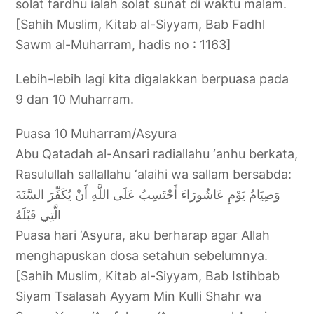
solat fardhu ialah solat sunat di waktu malam.
[Sahih Muslim, Kitab al-Siyyam, Bab Fadhl
Sawm al-Muharram, hadis no : 1163]
Lebih-lebih lagi kita digalakkan berpuasa pada
9 dan 10 Muharram.
Puasa 10 Muharram/Asyura
Abu Qatadah al-Ansari radiallahu ‘anhu berkata,
Rasulullah sallallahu ‘alaihi wa sallam bersabda:
وَصِيَامُ يَوْمِ عَاشُورَاءَ أَحْتَسِبُ عَلَى اللَّهِ أَنْ يُكَفِّرَ السَّنَةَ
الَّتِي قَبْلَهُ
Puasa hari ‘Asyura, aku berharap agar Allah
menghapuskan dosa setahun sebelumnya.
[Sahih Muslim, Kitab al-Siyyam, Bab Istihbab
Siyam Tsalasah Ayyam Min Kulli Shahr wa