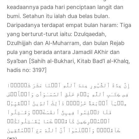
keadaannya pada hari penciptaan langit dan
bumi. Setahun itu ialah dua belas bulan.
Daripadanya terdapat empat bulan haram: Tiga
yang berturut-turut iaitu: Dzulqaedah,
Dzulhijjah dan Al-Muharram, dan bulan Rejab
pula yang berada antara Jamadil AKhir dan
Sya’ban [Sahih al-Bukhari, Kitab Bad’I al-Khalq,
hadis no: 3197]
إِنَّ عِدَّةَ ٱلشُّہُورِ عِندَ ٱللَّهِ ٱثۡنَا عَشَرَ شَہۡرً۬ا
فِى ڪِتَـٰبِ ٱللَّهِ يَوۡمَ خَلَقَ ٱلسَّمَـٰوَٲتِ وَٱلۡأَرۡضَ
مِنۡہَآ أَرۡبَعَةٌ حُرُمٌ۬‌ۚ ذَٲلِكَ ٱلدِّينُ ٱلۡقَيِّمُ‌ۚ
فَلَا تَظۡلِمُواْ فِيہِنَّ أَنفُسَڪُمۡ‌ۚ وَقَـٰتِلُواْ
ٱلۡمُشۡرِڪِينَ كَآفَّةً۬ ڪَمَا يُقَـٰتِلُونَكُمۡ
ڪَآفَّةً۬‌ۚ وَٱعۡلَمُوٓاْ أَنَّ ٱللَّهَ مَعَ ٱلۡمُتَّقِينَ