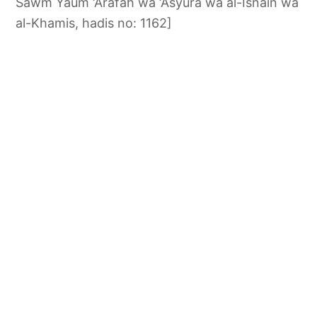
Sawm Yaum ‘Arafah wa ‘Asyura wa al-Isnain wa
al-Khamis, hadis no: 1162]