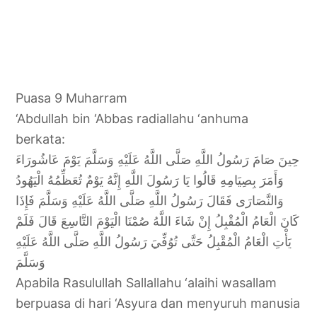
Puasa 9 Muharram
‘Abdullah bin ‘Abbas radiallahu ‘anhuma
berkata:
حِينَ صَامَ رَسُولُ اللَّهِ صَلَّى اللَّهُ عَلَيْهِ وَسَلَّمَ يَوْمَ عَاشُورَاءَ
وَأَمَرَ بِصِيَامِهِ قَالُوا يَا رَسُولَ اللَّهِ إِنَّهُ يَوْمٌ تُعَظِّمُهُ الْيَهُودُ
وَالنَّصَارَى فَقَالَ رَسُولُ اللَّهِ صَلَّى اللَّهُ عَلَيْهِ وَسَلَّمَ فَإِذَا
كَانَ الْعَامُ الْمُقْبِلُ إِنْ شَاءَ اللَّهُ صُمْنَا الْيَوْمَ التَّاسِعَ قَالَ فَلَمْ
يَأْتِ الْعَامُ الْمُقْبِلُ حَتَّى تُوُفِّيَ رَسُولُ اللَّهِ صَلَّى اللَّهُ عَلَيْهِ
وَسَلَّمَ
Apabila Rasulullah Sallallahu ‘alaihi wasallam
berpuasa di hari ‘Asyura dan menyuruh manusia