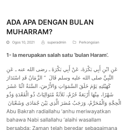
ADA APA DENGAN BULAN
MUHARRAM?
Ogos 10, 2021
superadmin
Perkongsian
1- Ia merupakan salah satu ‘bulan Haram’.
عَنِ ابْنِ أَبِي بَكْرَةَ، عَنْ أَبِي بَكْرَةَ ـ رضى الله عنه ـ عَنِ
النَّبِيِّ صلى الله عليه وسلم قَالَ ‏ “‏ الزَّمَانُ قَدِ اسْتَدَارَ
كَهَيْئَتِهِ يَوْمَ خَلَقَ السَّمَوَاتِ وَالأَرْضَ، السَّنَةُ اثْنَا عَشَرَ
شَهْرًا، مِنْهَا أَرْبَعَةٌ حُرُمٌ، ثَلاَثَةٌ مُتَوَالِيَاتٌ ذُو الْقَعْدَةِ وَذُو
الْحِجَّةِ وَالْمُحَرَّمُ، وَرَجَبُ مُضَرَ الَّذِي بَيْنَ جُمَادَى وَشَعْبَانَ ‏
Abu Bakrah radiallahu ‘anhu meriwayatkan
bahawa Nabi sallallahu ‘alaihi wasallam
bersabda: Zaman telah beredar sebagaimana