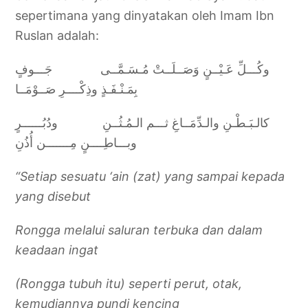
sepertimana yang dinyatakan oleh Imam Ibn
Ruslan adalah:
وكُـــلِّ عَـيْــنٍ وَصَــلَــتْ مُـسَـمَّــى جَـــوفٍ
بِمَـنْـفَـذٍ وذِكْــــرِ صَــوْمَــا
كالـبَـطْـنِ والـدِّمَــاغِ ثـــم الـمُـثُــنِ ودُبُــــــرٍ
وبـــاطِــــنٍ مِـــــــن أُذُنِ
“Setiap sesuatu ‘ain (zat) yang sampai kepada
yang disebut
Rongga melalui saluran terbuka dan dalam
keadaan ingat
(Rongga tubuh itu) seperti perut, otak,
kemudiannya pundi kencing