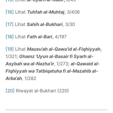
[16]
Lihat
Tuhfah al-Muhtaj
, 3/406
[17]
Lihat
Sahih al-Bukhari
, 3/30
[18]
Lihat
Fath al-Bari
, 4/197
[19]
Lihat
Mausu’ah al-Qawa’id al-Fiqhiyyah
,
1/321;
Ghamz ‘Uyun al-Basair fi Syarh al-
Asybah wa al-Nazha’ir
, 1/273;
al-Qawaid al-
Fiqhiyyah wa Tatbiqatuha fi al-Mazahib al-
Arba‘ah
,
1/282
[20]
Riwayat al-Bukhari (220)