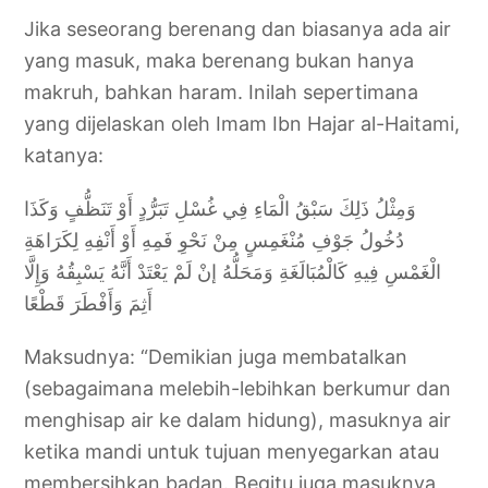
Jika seseorang berenang dan biasanya ada air
yang masuk, maka berenang bukan hanya
makruh, bahkan haram. Inilah sepertimana
yang dijelaskan oleh Imam Ibn Hajar al-Haitami,
katanya:
وَمِثْلُ ذَلِكَ سَبْقُ الْمَاءِ فِي غُسْلِ تَبَرُّدٍ أَوْ تَنَظُّفٍ وَكَذَا
دُخُولُ جَوْفِ مُنْغَمِسٍ مِنْ نَحْوِ فَمِهِ أَوْ أَنْفِهِ لِكَرَاهَةِ
الْغَمْسِ فِيهِ كَالْمُبَالَغَةِ وَمَحَلُّهُ إنْ لَمْ يَعْتَدْ أَنَّهُ يَسْبِقُهُ وَإِلَّا
أَثِمَ وَأَفْطَرَ قَطْعًا
Maksudnya: “Demikian juga membatalkan
(sebagaimana melebih-lebihkan berkumur dan
menghisap air ke dalam hidung), masuknya air
ketika mandi untuk tujuan menyegarkan atau
membersihkan badan. Begitu juga masuknya