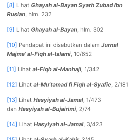
[8]
Lihat
Ghayah al-Bayan Syarh Zubad Ibn
Ruslan
, hlm. 232
[9]
Lihat
Ghayah al-Bayan
, hlm. 302
[10]
Pendapat ini disebutkan dalam
Jurnal
Majma’ al-Fiqh al-Islami
, 10/652
[11]
Lihat
al-Fiqh al-Manhaji
,
1/342
[12]
Lihat
al-Mu’tamad fi Fiqh al-Syafie
, 2/181
[13]
Lihat
Hasyiyah al-Jamal
, 1/473
dan
Hasyiyah al-Bujairimi
, 2/74
[14]
Lihat
Hasyiyah al-Jamal
, 3/423
[15]
Lihat
al-Syarh al-Kabir
,
3/45