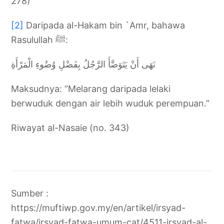
278)
[2]
Daripada al-Hakam bin `Amr, bahawa
Rasulullah ﷺ:
نَهَى أَنْ يَتَوَضَّأَ الرَّجُلُ بِفَضْلِ وُضُوءِ الْمَرْأَةِ
Maksudnya: “Melarang daripada lelaki
berwuduk dengan air lebih wuduk perempuan.”
Riwayat al-Nasaie (no. 343)
Sumber :
https://muftiwp.gov.my/en/artikel/irsyad-
fatwa/irsyad-fatwa-umum-cat/4511-irsyad-al-