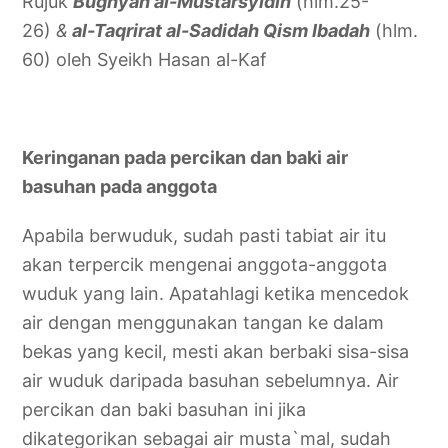
Rujuk
Bughyah al-Mustarsyidin
(hlm.25-
26)
&
al-Taqrirat al-Sadidah Qism Ibadah
(hlm.
60) oleh Syeikh Hasan al-Kaf
Keringanan pada percikan dan baki air
basuhan pada anggota
Apabila berwuduk, sudah pasti tabiat air itu
akan terpercik mengenai anggota-anggota
wuduk yang lain. Apatahlagi ketika mencedok
air dengan menggunakan tangan ke dalam
bekas yang kecil, mesti akan berbaki sisa-sisa
air wuduk daripada basuhan sebelumnya. Air
percikan dan baki basuhan ini jika
dikategorikan sebagai air musta`mal, sudah