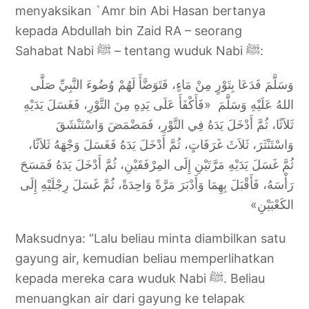
menyaksikan `Amr bin Abi Hasan bertanya
kepada Abdullah bin Zaid RA – seorang
Sahabat Nabi ﷺ – tentang wuduk Nabi ﷺ:
وَسَلَّمَ فَدَعَا بِتَوْرٍ مِنْ مَاءٍ، فَتَوَضَّأَ لَهُمْ وُضُوءَ النَّبِيِّ صَلَّى
اللهُ عَلَيْهِ وَسَلَّمَ «فَأَكْفَأَ عَلَى يَدِهِ مِنَ التَّوْرِ، فَغَسَلَ يَدَيْهِ
ثَلاَثًا، ثُمَّ أَدْخَلَ يَدَهُ فِي التَّوْرِ، فَمَضْمَضَ وَاسْتَنْشَقَ
وَاسْتَنْثَرَ، ثَلاَثَ غَرَفَاتٍ، ثُمَّ أَدْخَلَ يَدَهُ فَغَسَلَ وَجْهَهُ ثَلاَثًا،
ثُمَّ غَسَلَ يَدَيْهِ مَرَّتَيْنِ إِلَى المِرْفَقَيْنِ، ثُمَّ أَدْخَلَ يَدَهُ فَمَسَحَ
رَأْسَهُ، فَأَقْبَلَ بِهِمَا وَأَدْبَرَ مَرَّةً وَاحِدَةً، ثُمَّ غَسَلَ رِجْلَيْهِ إِلَى
الكَعْبَيْنِ»
Maksudnya: “Lalu beliau minta diambilkan satu
gayung air, kemudian beliau memperlihatkan
kepada mereka cara wuduk Nabi ﷺ. Beliau
menuangkan air dari gayung ke telapak