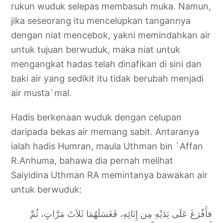
rukun wuduk selepas membasuh muka. Namun,
jika seseorang itu mencelupkan tangannya
dengan niat mencebok, yakni memindahkan air
untuk tujuan berwuduk, maka niat untuk
mengangkat hadas telah dinafikan di sini dan
baki air yang sedikit itu tidak berubah menjadi
air musta`mal.
Hadis berkenaan wuduk dengan celupan
daripada bekas air memang sabit. Antaranya
ialah hadis Humran, maula Uthman bin `Affan
R.Anhuma, bahawa dia pernah melihat
Saiyidina Uthman RA memintanya bawakan air
untuk berwuduk:
فأَفْرَغَ عَلَى يَدَيْهِ مِن إِنَائِهِ، فَغَسَلَهُمَا ثَلاَثَ مَرَّاتٍ، ثُمَّ