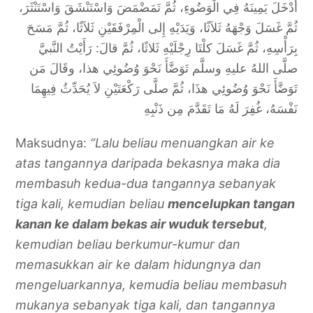
أَدْخَلَ يَمِينَهُ فِي الْوَضُوءِ، ثُمَّ تَمَضْمَضَ وَاسْتَنْشَقَ وَاسْتَنْثَرَ،
ثُمَّ غَسَلَ وَجْهَهُ ثَلاَثًا، وَيَدَيْهِ إِلى الْمِرْفَقَيْنِ ثَلاَثًا، ثُمَّ مَسَحَ
بِرَأْسِهِ، ثُمَّ غَسَلَ كلْتَا رِجْلَيْهِ ثَلاثًا، ثُمَّ قالَ: رَأَيْتُ النَّبيَّ
صلَّى اللهُ عليهِ وسلَّم تَوَضَّأَ نَحْوَ وُضُوئِي هذا، وقَالَ مَن
تَوَضَّأَ نَحْوَ وُضُوئِي هذَا، ثُمَّ صلَّى رَكْعَتَيْنِ لاَ يُحَدِّثُ فِيهِمَا
نَفْسَهُ، غُفِرَ لَهُ مَا تَقَدَّمَ مِن ذَنْبِهِ
Maksudnya:
“Lalu beliau menuangkan air ke
atas tangannya daripada bekasnya maka dia
membasuh kedua-dua tangannya sebanyak
tiga kali, kemudian beliau
mencelupkan tangan
kanan ke dalam bekas air wuduk tersebut
,
kemudian beliau berkumur-kumur dan
memasukkan air ke dalam hidungnya dan
mengeluarkannya, kemudia beliau membasuh
mukanya sebanyak tiga kali, dan tangannya