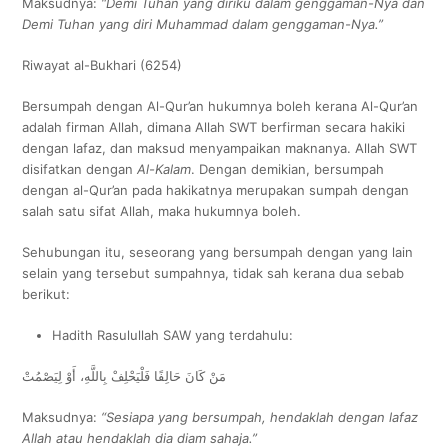
Maksudnya:
“Demi Tuhan yang diriku dalam genggaman-Nya dan
Demi Tuhan yang diri Muhammad dalam genggaman-Nya.”
Riwayat al-Bukhari (6254)
Bersumpah dengan Al-Qur’an hukumnya boleh kerana Al-Qur’an
adalah firman Allah, dimana Allah SWT berfirman secara hakiki
dengan lafaz, dan maksud menyampaikan maknanya. Allah SWT
disifatkan dengan
Al-Kalam
. Dengan demikian, bersumpah
dengan al-Qur’an pada hakikatnya merupakan sumpah dengan
salah satu sifat Allah, maka hukumnya boleh.
Sehubungan itu, seseorang yang bersumpah dengan yang lain
selain yang tersebut sumpahnya, tidak sah kerana dua sebab
berikut:
Hadith Rasulullah SAW yang terdahulu:
مَنْ كَانَ حَالِفًا فَلْيَحْلِفْ بِاللَّهِ، أَوْ لِيَصْمُتْ
Maksudnya:
“Sesiapa yang bersumpah, hendaklah dengan lafaz
Allah atau hendaklah dia diam sahaja.”