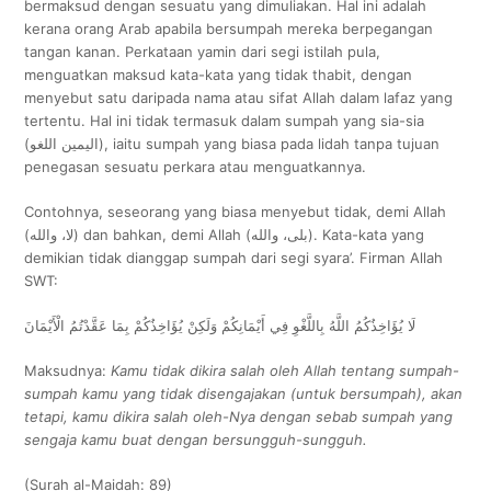
bermaksud dengan sesuatu yang dimuliakan. Hal ini adalah
kerana orang Arab apabila bersumpah mereka berpegangan
tangan kanan. Perkataan yamin dari segi istilah pula,
menguatkan maksud kata-kata yang tidak thabit, dengan
menyebut satu daripada nama atau sifat Allah dalam lafaz yang
tertentu. Hal ini tidak termasuk dalam sumpah yang sia-sia
(اليمين اللغو), iaitu sumpah yang biasa pada lidah tanpa tujuan
penegasan sesuatu perkara atau menguatkannya.
Contohnya, seseorang yang biasa menyebut tidak, demi Allah
(لا، والله) dan bahkan, demi Allah (بلى، والله). Kata-kata yang
demikian tidak dianggap sumpah dari segi syara’. Firman Allah
SWT:
لَا يُؤَاخِذُكُمُ اللَّهُ بِاللَّغْوِ فِي أَيْمَانِكُمْ وَلَكِنْ يُؤَاخِذُكُمْ بِمَا عَقَّدْتُمُ الْأَيْمَانَ
Maksudnya:
Kamu tidak dikira salah oleh Allah tentang sumpah-
sumpah kamu yang tidak disengajakan (untuk bersumpah), akan
tetapi, kamu dikira salah oleh-Nya dengan sebab sumpah yang
sengaja kamu buat dengan bersungguh-sungguh.
(Surah al-Maidah: 89)