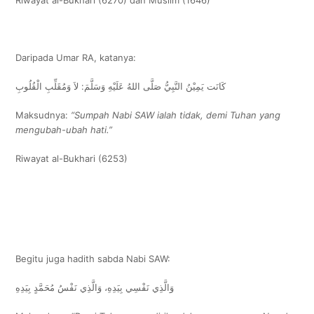
Daripada Umar RA, katanya:
كَانَت يَمِيْنُ النَّبِيُّ صَلَّى اللهُ عَلَيْهِ وَسَلَّمَ: لاَ وَمُقَلِّبِ الْقُلُوبِ
Maksudnya:
“Sumpah Nabi SAW ialah tidak, demi Tuhan yang
mengubah-ubah hati.”
Riwayat al-Bukhari (6253)
Begitu juga hadith sabda Nabi SAW:
وَالَّذِي نَفْسِي بِيَدِهِ، وَالَّذِي نَفْسُ مُحَمَّدٍ بِيَدِهِ