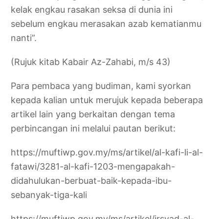
kelak engkau rasakan seksa di dunia ini
sebelum engkau merasakan azab kematianmu
nanti”.
(Rujuk kitab Kabair Az-Zahabi, m/s 43)
Para pembaca yang budiman, kami syorkan
kepada kalian untuk merujuk kepada beberapa
artikel lain yang berkaitan dengan tema
perbincangan ini melalui pautan berikut:
https://muftiwp.gov.my/ms/artikel/al-kafi-li-al-
fatawi/3281-al-kafi-1203-mengapakah-
didahulukan-berbuat-baik-kepada-ibu-
sebanyak-tiga-kali
https://muftiwp.gov.my/ms/artikel/irsyad-al-