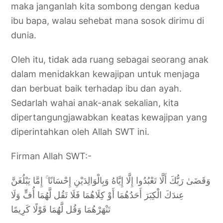
maka janganlah kita sombong dengan kedua
ibu bapa, walau sehebat mana sosok dirimu di
dunia.
Oleh itu, tidak ada ruang sebagai seorang anak
dalam menidakkan kewajipan untuk menjaga
dan berbuat baik terhadap ibu dan ayah.
Sedarlah wahai anak-anak sekalian, kita
dipertangungjawabkan keatas kewajipan yang
diperintahkan oleh Allah SWT ini.
Firman Allah SWT:-
وَقَضَىٰ رَبُّكَ أَلَّا تَعْبُدُوا إِلَّا إِيَّاهُ وَبِالْوَالِدَيْنِ إِحْسَانًا ۚ إِمَّا يَبْلُغَنَّ
عِندَكَ الْكِبَرَ أَحَدُهُمَا أَوْ كِلَاهُمَا فَلَا تَقُل لَّهُمَا أُفٍّ وَلَا
تَنْهَرْهُمَا وَقُل لَّهُمَا قَوْلًا كَرِيمًا