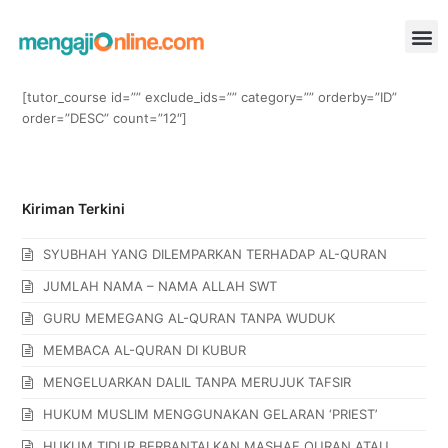
[tutor_course id=”” exclude_ids=”” category=”” orderby=”ID”
order=”DESC” count=”12″]
Kiriman Terkini
SYUBHAH YANG DILEMPARKAN TERHADAP AL-QURAN
JUMLAH NAMA – NAMA ALLAH SWT
GURU MEMEGANG AL-QURAN TANPA WUDUK
MEMBACA AL-QURAN DI KUBUR
MENGELUARKAN DALIL TANPA MERUJUK TAFSIR
HUKUM MUSLIM MENGGUNAKAN GELARAN ‘PRIEST’
HUKUM TIDUR BERBANTALKAN MASHAF QURAN ATAU