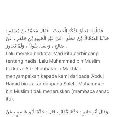
فَقَالُوا : تَعَالَوْا نَذْكُرُ الْحَدِيثَ ، فَقَالَ مُحَمَّدُ بْنُ مُسْلِمٍ :
حَدَّثَنَا الضَّحَّاكُ بْنُ مَخْلَدٍ ، عَنْ عَبْدِ الْحَمِيدِ بْنِ جَعْفَرٍ ، عَنْ
صَالِحٍ ، وَجَعَلَ يَقُولُ ، وَلَمْ يُجَاوِزْ .
Lalu mereka berkata: Mari kita berbincang
tentang hadis. Lalu Muhammad bin Muslim
berkata: Ad-Dhahhak bin Makhlad
menyampaikan kepada kami daripada ‘Abdul
Hamid bin Ja’far daripada Soleh. Muhammad
bin Muslim tidak meneruskan (membaca sanad
itu).
وَقَالَ أَبُو حَاتِمٍ : حَدَّثَنَا بُنْدَارٌ ، قَالَ : حَدَّثَنَا أَبُو عَاصِمٍ ، عَنْ