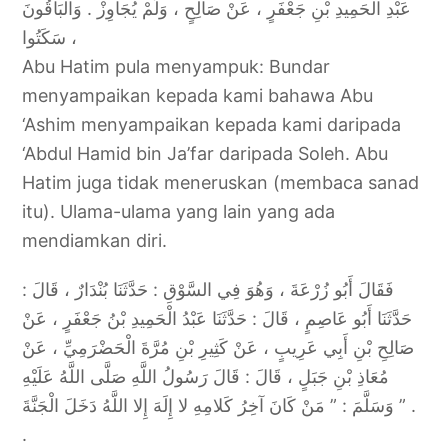
عَبْدِ الْحَمِيدِ بْنِ جَعْفَرٍ ، عَنْ صَالِحٍ ، وَلَمْ يُجَاوِزْ . وَالْبَاقُونَ
سَكَتُوا ،
Abu Hatim pula menyampuk: Bundar
menyampaikan kepada kami bahawa Abu
‘Ashim menyampaikan kepada kami daripada
‘Abdul Hamid bin Ja’far daripada Soleh. Abu
Hatim juga tidak meneruskan (membaca sanad
itu). Ulama-ulama yang lain yang ada
mendiamkan diri.
فَقَالَ أَبُو زُرْعَةَ ، وَهُوَ فِي السَّوْقِ : حَدَّثَنَا بُنْدَارٌ ، قَالَ :
حَدَّثَنَا أَبُو عَاصِمٍ ، قَالَ : حَدَّثَنَا عَبْدُ الْحَمِيدِ بْنُ جَعْفَرٍ ، عَنْ
صَالِحِ بْنِ أَبِي عَرِيبٍ ، عَنْ كَثِيرِ بْنِ مُرَّةَ الْحَضْرَمِيِّ ، عَنْ
مُعَاذِ بْنِ جَبَلٍ ، قَالَ : قَالَ رَسُولُ اللَّهِ صَلَّى اللَّهُ عَلَيْهِ
وَسَلَّمَ : ” مَنْ كَانَ آخِرُ كَلامِهِ لا إِلَهَ إِلا اللَّهُ دَخَلَ الْجَنَّةَ ” .
.