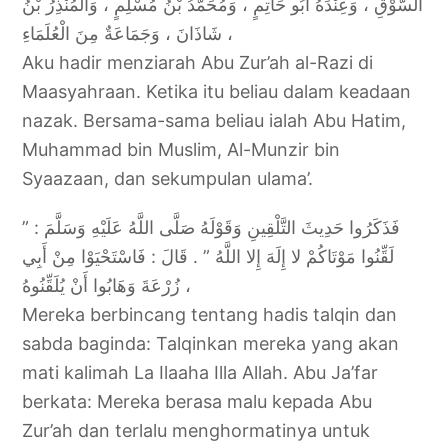
السَّوْقِ ، وَعِنْدَهُ أَبُو حَاتِمٍ ، وَمُحَمَّدُ بْنُ مُسْلِمٍ ، وَالْمُنْذِرُ بْنُ
شَاذَانَ ، وَجَمَاعَةٌ مِنَ الْعُلَمَاءِ ،
Aku hadir menziarah Abu Zur’ah al-Razi di
Maasyahraan. Ketika itu beliau dalam keadaan
nazak. Bersama-sama beliau ialah Abu Hatim,
Muhammad bin Muslim, Al-Munzir bin
Syaazaan, dan sekumpulan ulama’.
فَذَكَرُوا حَدِيثَ التَّلْقِينِ وَقَوْلَهُ صَلَّى اللَّهُ عَلَيْهِ وَسَلَّمَ : ”
لَقِّنُوا مَوْتَاكُمْ لا إِلَهَ إِلا اللَّهُ ” . قَالَ : فَاسْتَحْيَوْا مِنْ أَبِي
زُرْعَةَ وَهَابُوا أَنْ يُلَقِّنُوهُ ،
Mereka berbincang tentang hadis talqin dan
sabda baginda: Talqinkan mereka yang akan
mati kalimah La Ilaaha Illa Allah. Abu Ja’far
berkata: Mereka berasa malu kepada Abu
Zur’ah dan terlalu menghormatinya untuk