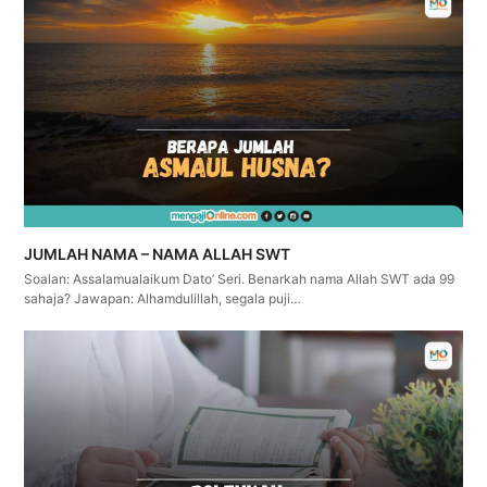
JUMLAH NAMA – NAMA ALLAH SWT
Soalan: Assalamualaikum Dato’ Seri. Benarkah nama Allah SWT ada 99
sahaja? Jawapan: Alhamdulillah, segala puji…