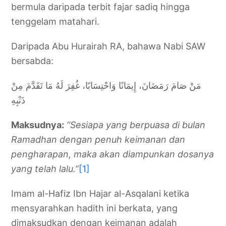
bermula daripada terbit fajar sadiq hingga
tenggelam matahari.
Daripada Abu Hurairah RA, bahawa Nabi SAW
bersabda:
مَنْ صَامَ رَمَضَانَ، إِيمَانًا وَاحْتِسَابًا، غُفِرَ لَهُ مَا تَقَدَّمَ مِنْ
ذَنْبِهِ
Maksudnya:
“Sesiapa yang berpuasa di bulan
Ramadhan dengan penuh keimanan dan
pengharapan, maka akan diampunkan dosanya
yang telah lalu.”
[1]
Imam al-Hafiz Ibn Hajar al-Asqalani ketika
mensyarahkan hadith ini berkata, yang
dimaksudkan dengan keimanan adalah