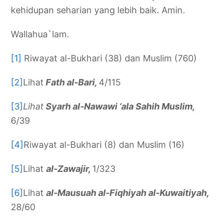
kehidupan seharian yang lebih baik. Amin.
Wallahua`lam.
[1]
Riwayat al-Bukhari (38) dan Muslim (760)
[2]
Lihat
Fath al-Bari,
4/115
[3]
Lihat
Syarh al-Nawawi ‘ala Sahih Muslim,
6/39
[4]
Riwayat al-Bukhari (8) dan Muslim (16)
[5]
Lihat
al-Zawajir,
1/323
[6]
Lihat
al-Mausuah al-Fiqhiyah al-Kuwaitiyah,
28/60