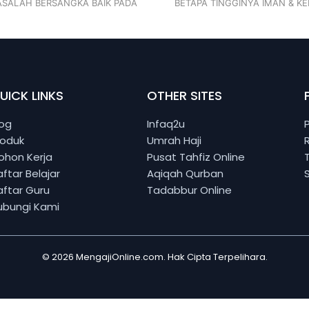
BETAPA TINGGINYA IMAN & K
UICK LINKS
OTHER SITES
log
Infaq2u
roduk
Umrah Haji
ohon Kerja
Pusat Tahfiz Online
ftar Belajar
Aqiqah Qurban
aftar Guru
Tadabbur Online
ubungi Kami
© 2026 MengajiOnline.com. Hak Cipta Terpelihara.