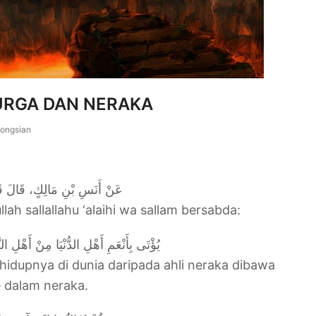
URGA DAN NERAKA
ongsian
عَنْ أَنَسِ بْنِ مَالِكٍ، قَال
lah sallallahu ‘alaihi wa sallam bersabda:
‏ يُؤْتَى بِأَنْعَمِ أَهْلِ الدُّنْيَا مِنْ أَهْلِ الن
idupnya di dunia daripada ahli neraka dibawa
e dalam neraka.