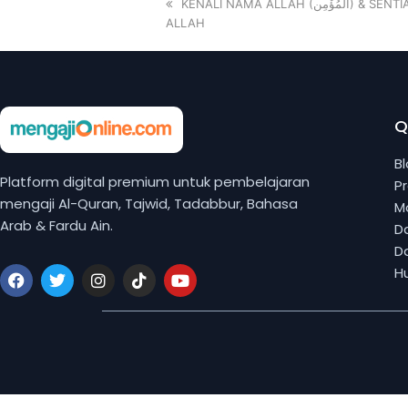
KENALI NAMA ALLAH (المُؤْمِن) & SENTIASALAH BERSANGKA BAIK PADA
ALLAH
Q
B
Platform digital premium untuk pembelajaran
P
mengaji Al-Quran, Tajwid, Tadabbur, Bahasa
M
Arab & Fardu Ain.
Da
D
H