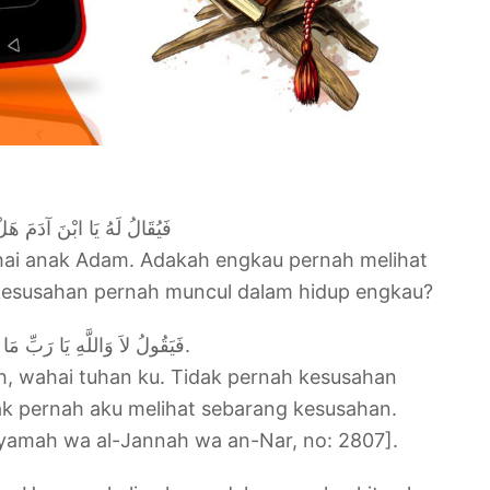
فَيُقَالُ لَهُ يَا ابْنَ آدَمَ هَ
ahai anak Adam. Adakah engkau pernah melihat
esusahan pernah muncul dalam hidup engkau?
فَيَقُولُ لاَ وَاللَّهِ يَا رَبِّ مَا مَرَّ بِي بُؤُسٌ قَطُّ وَلاَ رَأَيْتُ شِدَّةً قَطُّ ‏”‏‏.
h, wahai tuhan ku. Tidak pernah kesusahan
ak pernah aku melihat sebarang kesusahan.
Qiyamah wa al-Jannah wa an-Nar, no: 2807].