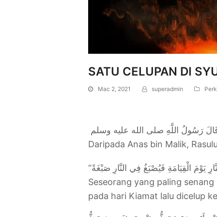
SATU CELUPAN DI SY
Mac 2, 2021
superadmin
Perk
َ قَالَ رَسُولُ اللَّهِ صلى الله عليه وسلم ‏
Daripada Anas bin Malik, Rasulul
“َّارِ يَوْمَ الْقِيَامَةِ فَيُصْبَغُ فِي النَّارِ صَبْغَةً
Seseorang yang paling senang h
pada hari Kiamat lalu dicelup k