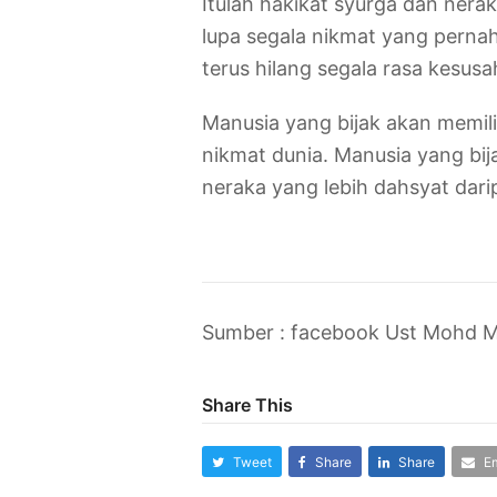
Itulah hakikat syurga dan nerak
lupa segala nikmat yang pernah 
terus hilang segala rasa kesusa
Manusia yang bijak akan memil
nikmat dunia. Manusia yang bi
neraka yang lebih dahsyat dar
Sumber : facebook Ust Mohd M
Share This
Tweet
Share
Share
Em