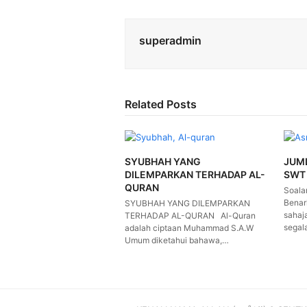
superadmin
Related Posts
SYUBHAH YANG
JUM
DILEMPARKAN TERHADAP AL-
SWT
QURAN
Soala
Benar
SYUBHAH YANG DILEMPARKAN
sahaj
TERHADAP AL-QURAN Al-Quran
segal
adalah ciptaan Muhammad S.A.W
Umum diketahui bahawa,…