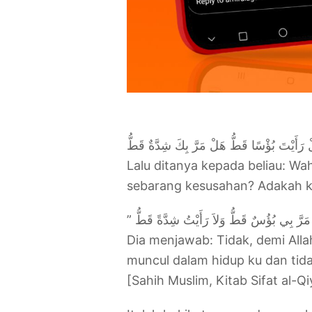
لْ رَأَيْتَ بُؤْسًا قَطُّ هَلْ مَرَّ بِكَ شِدَّةٌ قَطُّ
Lalu ditanya kepada beliau: W
sebarang kesusahan? Adakah k
Dia menjawab: Tidak, demi Alla
muncul dalam hidup ku dan tid
[Sahih Muslim, Kitab Sifat al-