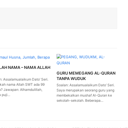
LAH NAMA – NAMA ALLAH
GURU MEMEGANG AL-QURAN
TANPA WUDUK
n: Assalamualaikum Dato’ Seri.
kah nama Allah SWT ada 99
Soalan: Assalamualaikum Dato’ Seri.
a? Jawapan: Alhamdulillah,
Saya merupakan seorang guru yang
a puji…
membekalkan mushaf Al-Quran ke
sekolah-sekolah. Beberapa…