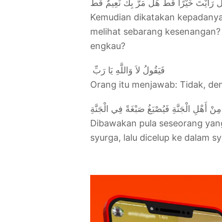
َلْ رَأَيْتَ خَيْرًا قَطُّ هَلْ مَرَّ بِكَ نَعِيمٌ قَطُّ
Kemudian dikatakan kepadanya
melihat sebarang kesenangan?
engkau?
فَيَقُولُ لاَ وَاللَّهِ يَا رَبِّ ‏‏
Orang itu menjawab: Tidak, dem
مِنْ أَهْلِ الْجَنَّةِ فَيُصْبَغُ صَبْغَةً فِي الْجَنَّةِ
Dibawakan pula seseorang yang 
syurga, lalu dicelup ke dalam s