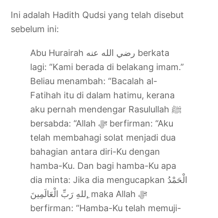
Ini adalah Hadith Qudsi yang telah disebut
sebelum ini:
Abu Hurairah رضي الله عنه berkata
lagi: “Kami berada di belakang imam.”
Beliau menambah: “Bacalah al-
Fatihah itu di dalam hatimu, kerana
aku pernah mendengar Rasulullah ﷺ
bersabda: “Allah ‎ﷻ berfirman: “Aku
telah membahagi solat menjadi dua
bahagian antara diri-Ku dengan
hamba-Ku. Dan bagi hamba-Ku apa
dia minta: Jika dia mengucapkan الْحَمْدُ
ِللهِ رَبِّ الْعَالَمِينَ, maka Allah ‎ﷻ
berfirman: “Hamba-Ku telah memuji-