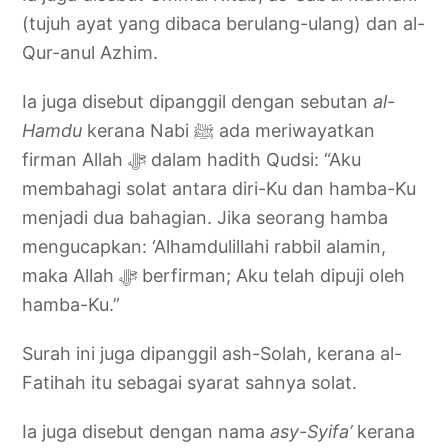
(tujuh ayat yang dibaca berulang-ulang) dan al-
Qur-anul Azhim.
Ia juga disebut dipanggil dengan sebutan
al-
Hamdu
kerana Nabi ﷺ ada meriwayatkan
firman Allah ‎ﷻ dalam hadith Qudsi: “Aku
membahagi solat antara diri-Ku dan hamba-Ku
menjadi dua bahagian. Jika seorang hamba
mengucapkan: ‘Alhamdulillahi rabbil alamin,
maka Allah ‎ﷻ berfirman; Aku telah dipuji oleh
hamba-Ku.”
Surah ini juga dipanggil ash-Solah, kerana al-
Fatihah itu sebagai syarat sahnya solat.
Ia juga disebut dengan nama
asy-Syifa’
kerana