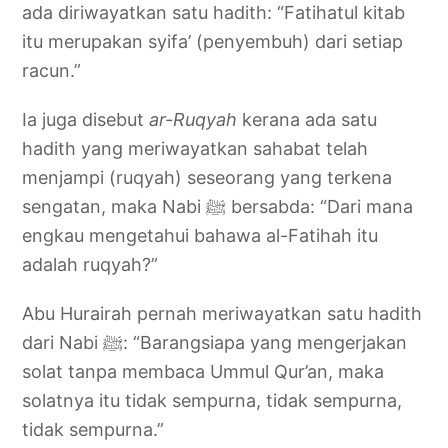
ada diriwayatkan satu hadith: “Fatihatul kitab
itu merupakan syifa’ (penyembuh) dari setiap
racun.”
Ia juga disebut
ar-Ruqyah
kerana ada satu
hadith yang meriwayatkan sahabat telah
menjampi (ruqyah) seseorang yang terkena
sengatan, maka Nabi ﷺ bersabda: “Dari mana
engkau mengetahui bahawa al-Fatihah itu
adalah ruqyah?”
Abu Hurairah pernah meriwayatkan satu hadith
dari Nabi ﷺ: “Barangsiapa yang mengerjakan
solat tanpa membaca Ummul Qur’an, maka
solatnya itu tidak sempurna, tidak sempurna,
tidak sempurna.”