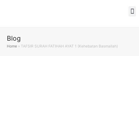
Blog
Home
»
TAFSIR SURAH FATIHAH AYAT 1 (Kehebatan Basmallah)