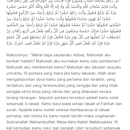
كُلِّ رَكْعَةٍ بِفَاتِحَةِ الْكِتَابِ وَسُورَةٍ فَإِذَا فَرَغْتَ مِنْ الْقِرَاءَةِ فِي أَوَّلِ رَكْعَةٍ قُلْتَ
وَأَنْتَ قَائِمٌ سُبْحَانَ اللَّهِ وَالْحَمْدُ لِلَّهِ وَلَا إِلَهَ إِلَّا اللَّهُ وَاللَّهُ أَكْبَرُ خَمْسَ عَشْرَةَ
مَرَّةً ثُمَّ تَرْكَعُ فَتَقُولُ وَأَنْتَ رَاكِعٌ عَشْرًا ثُمَّ تَرْفَعُ رَأْسَكَ مِنْ الرُّكُوعِ فَتَقُولُهَا
عَشْرًا ثُمَّ تَهْوِي سَاجِدًا فَتَقُولُهَا وَأَنْتَ سَاجِدٌ عَشْرًا ثُمَّ تَرْفَعُ رَأْسَكَ مِنْ
السُّجُودِ فَتَقُولُهَا عَشْرًا ثُمَّ تَسْجُدُ فَتَقُولُهَا عَشْرًا ثُمَّ تَرْفَعُ رَأْسَكَ مِنْ السُّجُودِ
فَتَقُولُهَا عَشْرًا فَذَلِكَ خَمْسَةٌ وَسَبْعُونَ فِي كُلِّ رَكْعَةٍ تَفْعَلُ فِي أَرْبَعِ رَكَعَاتٍ إِنْ
اسْتَطَعْتَ أَنْ تُصَلِّيَهَا فِي كُلِّ يَوْمٍ مَرَّةً فَافْعَلْ فَإِنْ لَمْ تَسْتَطِعْ فَفِي كُلِّ جُمُعَةٍ
مَرَّةً فَإِنْ لَمْ تَفْعَلْ فَفِي كُلِّ شَهْرٍ مَرَّةً فَإِنْ لَمْ تَفْعَلْ فَفِي عُمُرِكَ مَرَّةً
Maksudnya : “Wahai bapa saudaraku Abbas, Mahukah aku
berikan hadiah? Mahukah aku kurniakan kamu satu pemberian?
Mahukah aku memberkati kamu? Mahukah aku lakukan sesuatu
untukmu 10 perkara yang mana jika kamu lakukan, Allah akan
mengampunkan dosa kamu yang pertama dan terakhir, yang
terdahulu dan yang terkemudian,yang sengaja dan yang tidak
sengaja serta dosa yang rahsia dan yang dilakukan secara
terang-terangan. Sepuluh perkara tersebut adalah kamu solat
sebanyak 4 rakaat. Kamu baca pada setiap rakaat al-Fatihah dan
surah. Apabila kamu sudah selesai membacanya di rakaat
pertama, dan ketika itu kamu masih berdiri maka ucapkanlah :
Subhanallah Walhamdulillah Walaa Ilaha Illallah Wallahuakbar 15
kali kemudian kamu ruku’ dan bacalah (zikir tersebut) sebanyak