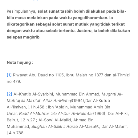
Kesimpulannya,
solat sunat tasbih boleh dilakukan pada bila-
bila masa melainkan pada waktu yang diharamkan. Ia
dikategorikan sebagai solat sunat mutlak yang tidak terikat
dengan waktu atau sebab tertentu. Justeru, ia boleh dilakukan
selepas maghrib.
Nota hujung
:
[1]
Riwayat Abu Daud no 1105, Ibnu Majah no 1377 dan al-Tirmizi
no 479.
[2]
Al-Khatib Al-Syarbini, Muhammad Bin Ahmad,
Mughni Al-
Muhtaj ila Ma’rifah Alfaz Al-Minhaj
(1994),Dar Al-Kutub
Al-‘Ilmiyah, j.1 h.458 ; Ibn ‘Abidin, Muhammad Amin Bin
Umar,
Radd Al-Muhtar ‘ala Al-Dur Al-Mukhtar
(1966), Dar Al-Fikr,
Beirut, j.2 h.27 ; Al-Sowi Al-Maliki, Ahmad Bin
Muhammad,
Bulghah Al-Salik li Aqrab Al-Masalik
, Dar Al-Ma’arif,
j.4 h.788.