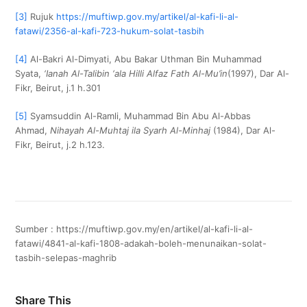
[3]
Rujuk
https://muftiwp.gov.my/artikel/al-kafi-li-al-
fatawi/2356-al-kafi-723-hukum-solat-tasbih
[4]
Al-Bakri Al-Dimyati, Abu Bakar Uthman Bin Muhammad
Syata,
‘Ianah Al-Talibin ‘ala Hilli Alfaz Fath Al-Mu’in
(1997), Dar Al-
Fikr, Beirut, j.1 h.301
[5]
Syamsuddin Al-Ramli, Muhammad Bin Abu Al-Abbas
Ahmad,
Nihayah Al-Muhtaj ila Syarh Al-Minhaj
(1984), Dar Al-
Fikr, Beirut, j.2 h.123.
Sumber : https://muftiwp.gov.my/en/artikel/al-kafi-li-al-
fatawi/4841-al-kafi-1808-adakah-boleh-menunaikan-solat-
tasbih-selepas-maghrib
Share This