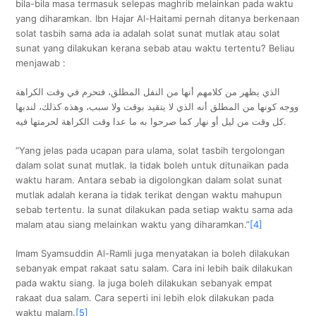
bila-bila masa termasuk selepas maghrib melainkan pada waktu
yang diharamkan. Ibn Hajar Al-Haitami pernah ditanya berkenaan
solat tasbih sama ada ia adalah solat sunat mutlak atau solat
sunat yang dilakukan kerana sebab atau waktu tertentu? Beliau
menjawab :
‌الذي ‌يظهر ‌من ‌كلامهم ‌أنها ‌من ‌النفل ‌المطلق، فتحرم في وقت الكراهة
ووجه كونها من المطلق أنه الذي لا يتقيد بوقت ولا سبب، وهذه كذلك، لندبها
كل وقت من ليل أو نهار كما صرحوا به ما عدا وقت الكراهة لحرمتها فيه.
“Yang jelas pada ucapan para ulama, solat tasbih tergolongan
dalam solat sunat mutlak. Ia tidak boleh untuk ditunaikan pada
waktu haram. Antara sebab ia digolongkan dalam solat sunat
mutlak adalah kerana ia tidak terikat dengan waktu mahupun
sebab tertentu. Ia sunat dilakukan pada setiap waktu sama ada
malam atau siang melainkan waktu yang diharamkan.”
[4]
Imam Syamsuddin Al-Ramli juga menyatakan ia boleh dilakukan
sebanyak empat rakaat satu salam. Cara ini lebih baik dilakukan
pada waktu siang. Ia juga boleh dilakukan sebanyak empat
rakaat dua salam. Cara seperti ini lebih elok dilakukan pada
waktu malam.
[5]