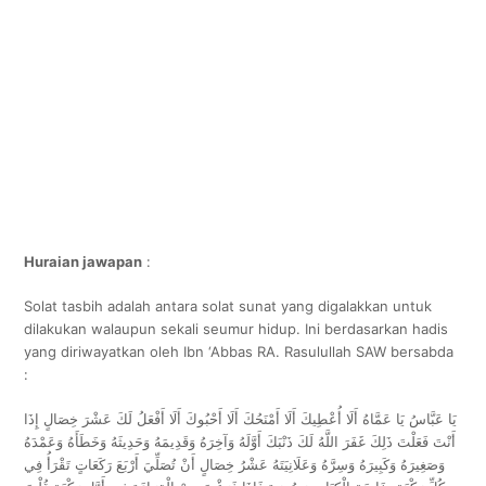
Huraian jawapan
:
Solat tasbih adalah antara solat sunat yang digalakkan untuk
dilakukan walaupun sekali seumur hidup. Ini berdasarkan hadis
yang diriwayatkan oleh Ibn ‘Abbas RA. Rasulullah SAW bersabda
:
يَا عَبَّاسُ يَا عَمَّاهُ أَلَا أُعْطِيكَ أَلَا أَمْنَحُكَ أَلَا أَحْبُوكَ أَلَا أَفْعَلُ لَكَ عَشْرَ خِصَالٍ إِذَا
أَنْتَ فَعَلْتَ ذَلِكَ غَفَرَ اللَّهُ لَكَ ذَنْبَكَ أَوَّلَهُ وَآخِرَهُ وَقَدِيمَهُ وَحَدِيثَهُ وَخَطَأَهُ وَعَمْدَهُ
وَصَغِيرَهُ وَكَبِيرَهُ وَسِرَّهُ وَعَلَانِيَتَهُ عَشْرُ خِصَالٍ أَنْ تُصَلِّيَ أَرْبَعَ رَكَعَاتٍ تَقْرَأُ فِي