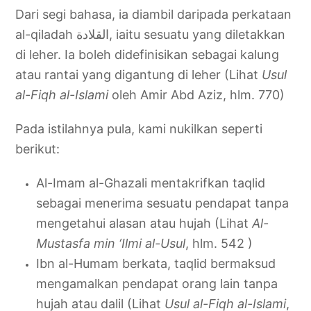
Dari segi bahasa, ia diambil daripada perkataan
al-qiladah القلادة, iaitu sesuatu yang diletakkan
di leher. Ia boleh didefinisikan sebagai kalung
atau rantai yang digantung di leher (Lihat
Usul
al-Fiqh al-Islami
oleh Amir Abd Aziz, hlm. 770)
Pada istilahnya pula, kami nukilkan seperti
berikut:
Al-Imam al-Ghazali mentakrifkan taqlid
sebagai menerima sesuatu pendapat tanpa
mengetahui alasan atau hujah (Lihat
Al-
Mustasfa min ‘Ilmi al-Usul
, hlm. 542 )
Ibn al-Humam berkata, taqlid bermaksud
mengamalkan pendapat orang lain tanpa
hujah atau dalil (Lihat
Usul al-Fiqh al-Islami
,