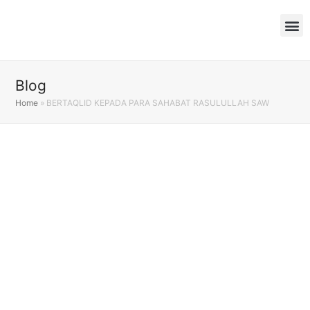
Blog
Home
»
BERTAQLID KEPADA PARA SAHABAT RASULULLAH SAW