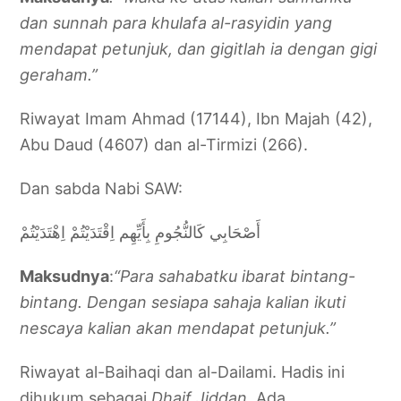
dan sunnah para khulafa al-rasyidin yang
mendapat petunjuk, dan gigitlah ia dengan gigi
geraham.”
Riwayat Imam Ahmad (17144), Ibn Majah (42),
Abu Daud (4607) dan al-Tirmizi (266).
Dan sabda Nabi SAW:
أَصْحَابِي كَالنُّجُومِ بِأَيِّهِم اِقْتَدَيْتُمْ اِهْتَدَيْتُمْ
Maksudnya
:
“Para sahabatku ibarat bintang-
bintang. Dengan sesiapa sahaja kalian ikuti
nescaya kalian akan mendapat petunjuk.”
Riwayat al-Baihaqi dan al-Dailami. Hadis ini
dihukum sebagai
Dhaif Jiddan
. Ada