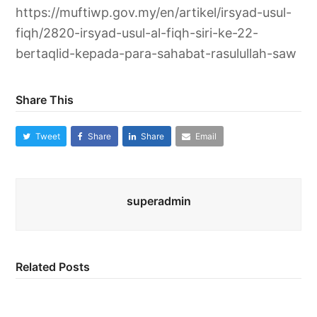
https://muftiwp.gov.my/en/artikel/irsyad-usul-
fiqh/2820-irsyad-usul-al-fiqh-siri-ke-22-
bertaqlid-kepada-para-sahabat-rasulullah-saw
Share This
Tweet
Share
Share
Email
superadmin
Related Posts