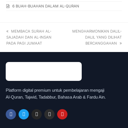
6 BUAH-BUAHAN DALAM AL-QURAN
MEMBACA SURAH AL-
MENGHARMONIKAN DALIL-
SAJADAH DAN AL-INSAN
DALIL YANG DILIHAT
PADA PAGI JUMAAT
BERCANGGAHAN
Platform digital premium untuk pembelajaran mengaji
Al-Quran, Tajwid, Tadabbur, Bahasa Arab & Fardu Ain.