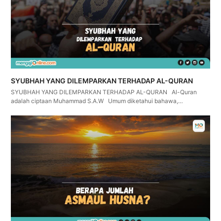
SYUBHAH YANG DILEMPARKAN TERHADAP AL-QURAN
SYUBHAH YANG DILEMPARKAN TERHADAP AL-QURAN Al-Quran
adalah ciptaan Muhammad S.A.W Umum diketahui bahawa,…