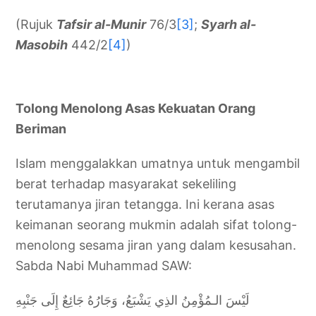
(Rujuk
Tafsir al-Munir
76/3
[3]
;
Syarh al-
Masobih
442/2
[4]
)
Tolong Menolong Asas Kekuatan Orang
Beriman
Islam menggalakkan umatnya untuk mengambil
berat terhadap masyarakat sekeliling
terutamanya jiran tetangga. Ini kerana asas
keimanan seorang mukmin adalah sifat tolong-
menolong sesama jiran yang dalam kesusahan.
Sabda Nabi Muhammad SAW:
لَيْسَ الـمُؤْمِنُ الذِي يَشْبَعُ، وَجَارُهُ جَائِعٌ إِلَى جَنْبِهِ