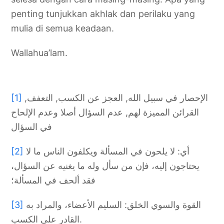
penting tunjukkan akhlak dan perilaku yang
mulia di semua keadaan.
Wallahua’lam.
[1]
الإحصار في سبيل الله, العجز عن الكسب, التعفف,
القرائن المميزة لهم, عدم السؤال أصلا وعدم الإلحاح
في السؤال
[2]
أي: لا يلحون في المسألة ويكلفون الناس ما لا
يحتاجون إليه، فإن من سأل وله ما يغنيه عن السؤال،
فقد ألحف في المسألة؛
[3]
القوة والسوي الخلق: السليم الأعضاء، والمراد به
القادر على الكسب.