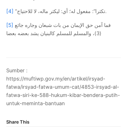
[4]
“تكثرا”: مفعول له؛ أي: ليكثر ماله، لا للاحتياج.
[5]
فما آمن حق الإيمان من بات شبعان وجاره جائع
(3)، والمسلم للمسلم كالبنيان يشد بعضه بعضا
Sumber :
https://muftiwp.gov.my/en/artikel/irsyad-
fatwa/irsyad-fatwa-umum-cat/4853-irsyad-al-
fatwa-siri-ke-588-hukum-kibar-bendera-putih-
untuk-meminta-bantuan
Share This