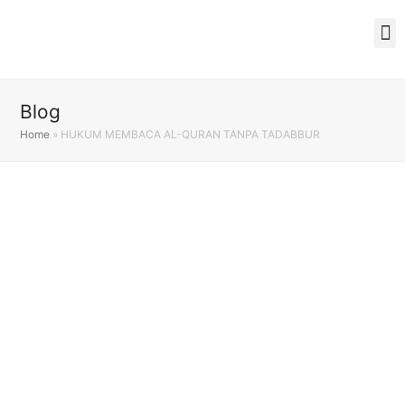
Blog
Home
»
HUKUM MEMBACA AL-QURAN TANPA TADABBUR