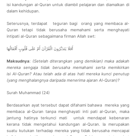
isi kandungan al-Quran untuk diambil pelajaran dan diamalkan di
dalam kehidupan.
Seterusnya, terdapat teguran bagi orang yang membaca al-
Quran tetapi tidak berusaha memahami serta menghayati
intipati al-Quran sebagaimana firman Allah swt:
أَفَلَا يَتَدَبَّرُونَ الْقُرْآنَ أَمْ عَلَى قُلُوبٍ أَقْفَالُهَا
Maksudnya
:
(Setelah diterangkan yang demikian) maka adakah
mereka sengaja tidak berusaha memahami serta memikirkan
isi Al-Quran? Atau telah ada di atas hati mereka kunci penutup
(yang menghalangnya daripada menerima ajaran Al-Quran)?
Surah Muhammad (24)
Berdasarkan ayat tersebut dapat difahami bahawa mereka yang
membaca al-Quran tanpa menghayati inti pati al-Quran, maka
jantung hatinya terkunci mati untuk mendapat kebenaran
kerana tidak mengetahui kandungan al-Quran. Ia merupakan
suatu kutukan terhadap mereka yang tidak berusaha mencapai