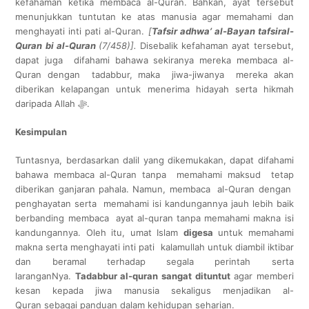
kefahaman ketika membaca al-Quran. Bahkan, ayat tersebut
menunjukkan tuntutan ke atas manusia agar memahami dan
menghayati inti pati al-Quran.
[
Tafsir adhwa’ al-Bayan tafsiral-
Quran bi al-Quran
(7/458)].
Disebalik kefahaman ayat tersebut,
dapat juga difahami bahawa sekiranya mereka membaca al-
Quran dengan tadabbur, maka jiwa-jiwanya mereka akan
diberikan kelapangan untuk menerima hidayah serta hikmah
daripada Allah ﷻ.
Kesimpulan
Tuntasnya, berdasarkan dalil yang dikemukakan, dapat difahami
bahawa membaca al-Quran tanpa memahami maksud tetap
diberikan ganjaran pahala. Namun, membaca al-Quran dengan
penghayatan serta memahami isi kandungannya jauh lebih baik
berbanding membaca ayat al-quran tanpa memahami makna isi
kandungannya. Oleh itu, umat Islam
digesa
untuk memahami
makna serta menghayati inti pati kalamullah untuk diambil iktibar
dan beramal terhadap segala perintah serta
laranganNya.
Tadabbur al-quran sangat dituntut
agar memberi
kesan kepada jiwa manusia sekaligus menjadikan al-
Quran sebagai panduan dalam kehidupan seharian.