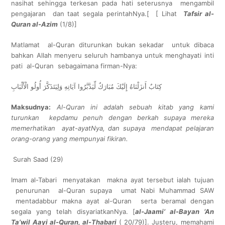
nasihat sehingga terkesan pada hati seterusnya mengambil
pengajaran dan taat segala perintahNya.[ [ Lihat
Tafsir al-
Quran al-Azim
(1/8)]
Matlamat al-Quran diturunkan bukan sekadar untuk dibaca
bahkan Allah menyeru seluruh hambanya untuk menghayati inti
pati al-Quran sebagaimana firman-Nya:
كِتَابٌ أَنزَلْنَاهُ إِلَيْكَ مُبَارَكٌ لِّيَدَّبَّرُوا آيَاتِهِ وَلِيَتَذَكَّرَ أُولُو الْأَلْبَابِ
Maksudnya:
Al-Quran ini adalah sebuah kitab yang kami
turunkan kepdamu penuh dengan berkah supaya mereka
memerhatikan ayat-ayatNya, dan supaya mendapat pelajaran
orang-orang yang mempunyai fikiran.
Surah Saad (29)
Imam al-Tabari menyatakan makna ayat tersebut ialah tujuan
penurunan al-Quran supaya umat Nabi Muhammad SAW
mentadabbur makna ayat al-Quran serta beramal dengan
segala yang telah disyariatkanNya. [
al-Jaami’ al-Bayan ‘An
Ta’wil Aayi al-Quran, al-Thabari
( 20/79)]. Justeru, memahami