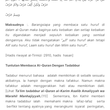
حَرْفٌ وَلَكِنْ أَلِفٌ حَرْفٌ وَلاَمٌ حَرْفٌ
وَمِيمٌ حَرْفٌ
Maksudnya
:
.
Barangsiapa yang membaca satu huruf di
dalam al-Quran maka baginya satu kebaikan dan setiap kebaikan
itu digandakan menjadi sepuluh kebaikan yang semisal
dengannya. Aku tidak mengatakan “
الم
” satu huruf akan tetapi
Alif satu huruf, Laam satu huruf dan Miim satu huruf
”.
[Hadis riwayat al-Tirmizi :2910, hadis hasan]
Tuntutan Membaca Al-Quran Dengan Tadabbur
Tadabur menurut bahasa adalah memikirkan di sebalik sesuatu
akibatnya. Ia hampir dengan makna tafakkur. Namun makna
tafakkur adalah menggerakkan hati atau memikirkan dalil.
[Lihat
Ta’lim tadabbur al-Quran al-Karim Asalib Amaliyyah wa
Marahil Manhajiyyah
,
(11)] Sementara, Ibn Kathir memberi
makna tadabbur ialah memahami makna lafaz-lafaz serta
berfikir tentang ayatnya yang merangkumi isyarat peringatan,