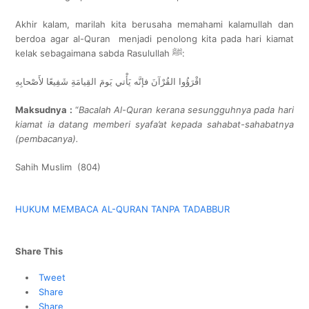
Akhir kalam, marilah kita berusaha memahami kalamullah dan
berdoa agar al-Quran menjadi penolong kita pada hari kiamat
kelak sebagaimana sabda Rasulullah ﷺ:
اقْرَؤُوا القُرْآنَ فإنَّه يَأْتي يَومَ القِيامَةِ شَفِيعًا لأَصْحابِهِ
Maksudnya :
“
Bacalah Al-Quran kerana sesungguhnya pada hari
kiamat ia datang memberi syafa’at kepada sahabat-sahabatnya
(pembacanya).
Sahih Muslim (804)
HUKUM MEMBACA AL-QURAN TANPA TADABBUR
Share This
Tweet
Share
Share