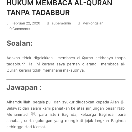
HUKUM MEMBACA AL-QURAN
TANPA TADABBUR
Februari 22, 2020
superadmin
Perkongsian
0 Comments
Soalan:
Adakah tidak digalakkan membaca al-Quran sekiranya tanpa
tadabbur? Hal ini kerana saya pernah dilarang membaca al-
Quran kerana tidak memahami maksudnya.
Jawapan :
Alhamdulillah, segala puji dan syukur diucapkan kepada Allah ﷻ.
Selawat dan salam kami panjatkan ke atas junjungan besar Nabi
Muhammad ﷺ, para isteri Baginda, keluarga Baginda, para
sahabat, serta golongan yang mengikuti jejak langkah Baginda
sehingga Hari Kiamat.