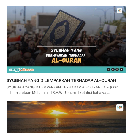
SYUBHAH YANG DILEMPARKAN TERHADAP AL-QURAN
SYUBHAH YANG DILEMPARKAN TERHADAP AL-QURAN Al-Quran
adalah ciptaan Muhammad S.A.W Umum diketahui bahawa,…