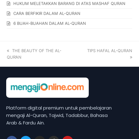
HUKUM MELETAKKAN BARANG DI ATAS MASHAF QURAN
CARA BERFIKIR DALAM AL-QURAN
6 BUAH-BUAHAN DALAM AL-QURAN
THE BEAUTY OF THE AL-
TIPS HAFAL AL-QURAN
QUR’AN
Platform digital premium untuk pembelajaran
mengaji Al-Quran, Tajwid, Tadabbur, Bahasa
Arab & Fardu Ain.