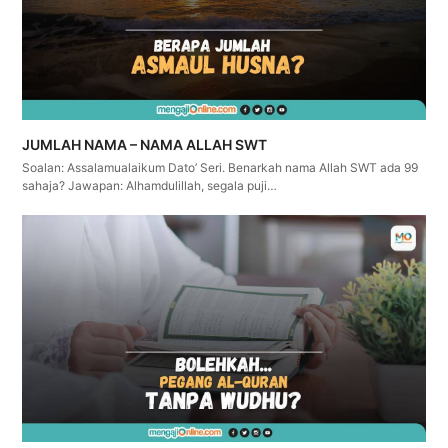
JUMLAH NAMA – NAMA ALLAH SWT
Soalan: Assalamualaikum Dato’ Seri. Benarkah nama Allah SWT ada 99
sahaja? Jawapan: Alhamdulillah, segala puji…