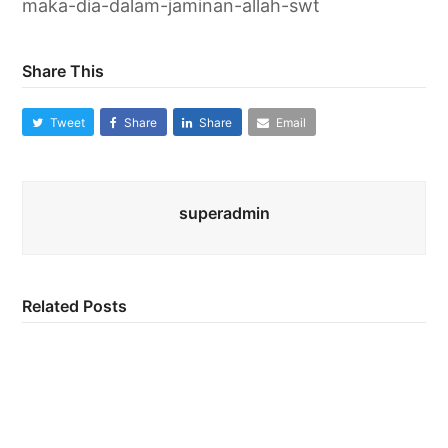
maka-dia-dalam-jaminan-allah-swt
Share This
Tweet
Share
Share
Email
superadmin
Related Posts