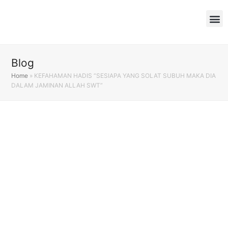
Blog
Home
»
KEFAHAMAN HADIS “SESIAPA YANG SOLAT SUBUH MAKA DIA
DALAM JAMINAN ALLAH SWT”