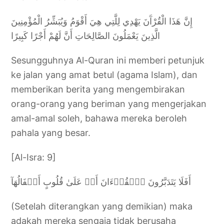
إِنَّ هَذَا الْقُرْآَنَ يَهْدِي لِلَّتِي هِيَ أَقْوَمُ وَيُبَشِّرُ الْمُؤْمِنِينَ
الَّذِينَ يَعْمَلُونَ الصَّالِحَاتِ أَنَّ لَهُمْ أَجْرًا كَبِيرًا
Sesungguhnya Al-Quran ini memberi petunjuk
ke jalan yang amat betul (agama Islam), dan
memberikan berita yang mengembirakan
orang-orang yang beriman yang mengerjakan
amal-amal soleh, bahawa mereka beroleh
pahala yang besar.
[Al-Isra: 9]
أَفَلَا يَتَدَبَّرُونَ ٱلۡقُرۡءَانَ أَمۡ عَلَىٰ قُلُوبٍ أَقۡفَالُهَآ
(Setelah diterangkan yang demikian) maka
adakah mereka sengaja tidak berusaha