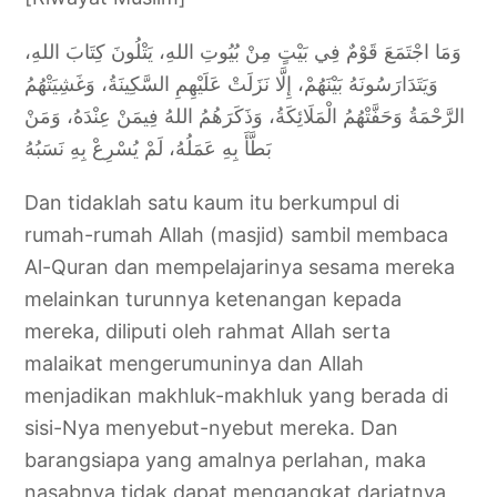
وَمَا اجْتَمَعَ قَوْمٌ فِي بَيْتٍ مِنْ بُيُوتِ اللهِ، يَتْلُونَ كِتَابَ اللهِ،
وَيَتَدَارَسُونَهُ بَيْنَهُمْ، إِلَّا نَزَلَتْ عَلَيْهِمِ السَّكِينَةُ، وَغَشِيَتْهُمُ
الرَّحْمَةُ وَحَفَّتْهُمُ الْمَلَائِكَةُ، وَذَكَرَهُمُ اللهُ فِيمَنْ عِنْدَهُ، وَمَنْ
بَطَّأَ بِهِ عَمَلُهُ، لَمْ يُسْرِعْ بِهِ نَسَبُهُ
Dan tidaklah satu kaum itu berkumpul di
rumah-rumah Allah (masjid) sambil membaca
Al-Quran dan mempelajarinya sesama mereka
melainkan turunnya ketenangan kepada
mereka, diliputi oleh rahmat Allah serta
malaikat mengerumuninya dan Allah
menjadikan makhluk-makhluk yang berada di
sisi-Nya menyebut-nyebut mereka. Dan
barangsiapa yang amalnya perlahan, maka
nasabnya tidak dapat mengangkat darjatnya