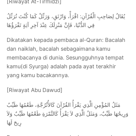
[Riwayat At-Tirmidzi]
يُقَالُ لِصَاحِبِ الْقُرْآنِ: اقْرَأْ، وَارْتَقِ، وَرَتِّلْ كَمَا كُنْتَ تُرَتِّلُ
فِي الدُّنْيَا، فَإِنَّ مَنْزِلَكَ عِنْدَ آخِرِ آيَةٍ تَقْرَؤُهَا
Dikatakan kepada pembaca al-Quran: Bacalah
dan naiklah, bacalah sebagaimana kamu
membacanya di dunia. Sesungguhnya tempat
kamu(di Syurga) adalah pada ayat terakhir
yang kamu bacakannya.
[Riwayat Abu Dawud]
مَثَلُ المُؤْمِنِ الَّذِي يَقْرَأُ القُرْآنَ كَالأُتْرُجَّةِ، طَعْمُهَا طَيِّبٌ
وَرِيحُهَا طَيِّبٌ، وَمَثَلُ الَّذِي لاَ يَقْرَأُ كَالتَّمْرَةِ طَعْمُهَا طَيِّبٌ وَلاَ
رِيحَ لَهَا