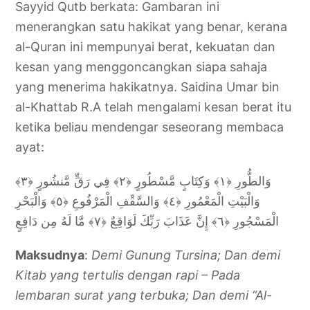
Sayyid Qutb berkata: Gambaran ini
menerangkan satu hakikat yang benar, kerana
al-Quran ini mempunyai berat, kekuatan dan
kesan yang menggoncangkan siapa sahaja
yang menerima hakikatnya. Saidina Umar bin
al-Khattab R.A telah mengalami kesan berat itu
ketika beliau mendengar seseorang membaca
ayat:
وَالطُّورِ ﴿١﴾ وَكِتَابٍ مَّسْطُورٍ ﴿٢﴾ فِي رَقٍّ مَّنشُورٍ ﴿٣﴾
وَالْبَيْتِ الْمَعْمُورِ ﴿٤﴾ وَالسَّقْفِ الْمَرْفُوعِ ﴿٥﴾ وَالْبَحْرِ
الْمَسْجُورِ ﴿٦﴾ إِنَّ عَذَابَ رَبِّكَ لَوَاقِعٌ ﴿٧﴾ مَّا لَهُ مِن دَافِعٍ
Maksudnya
:
Demi Gunung Tursina; Dan demi
Kitab yang tertulis dengan rapi – Pada
lembaran surat yang terbuka; Dan demi “Al-