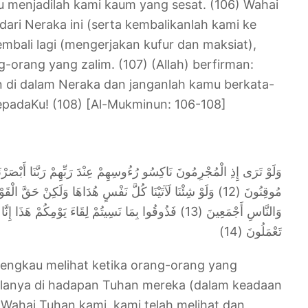
u menjadilah kami kaum yang sesat. (106) Wahai
dari Neraka ini (serta kembalikanlah kami ke
kembali lagi (mengerjakan kufur dan maksiat),
orang yang zalim. (107) (Allah) berfirman:
 di dalam Neraka dan janganlah kamu berkata-
padaKu! (108) [Al-Mukminun: 106-108]
وَلَوْ تَرَى إِذِ الْمُجْرِمُونَ نَاكِسُو رُءُوسِهِمْ عِنْدَ رَبِّهِمْ رَبَّنَا أَبْصَرْنَ
مُوقِنُونَ (12) وَلَوْ شِئْنَا لَآتَيْنَا كُلَّ نَفْسٍ هُدَاهَا وَلَكِنْ حَقَّ الْ
وَالنَّاسِ أَجْمَعِينَ (13) فَذُوقُوا بِمَا نَسِيتُمْ لِقَاءَ يَوْمِكُمْ
تَعْمَلُونَ (14)
 engkau melihat ketika orang-orang yang
lanya di hadapan Tuhan mereka (dalam keadaan
 Wahai Tuhan kami, kami telah melihat dan