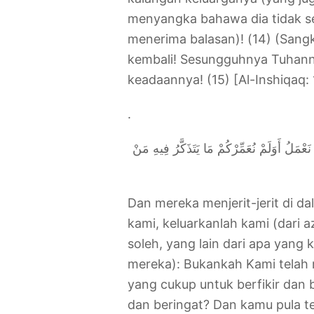
menyangka bahawa dia tidak se
menerima balasan)! (14) (Sangk
kembali! Sesungguhnya Tuhann
keadaannya! (15) [Al-Inshiqaq: 
.
عْمَلُ أَوَلَمْ نُعَمِّرْكُمْ مَا يَتَذَكَّرُ فِيهِ مَنْ
Dan mereka menjerit-jerit di d
kami, keluarkanlah kami (dari 
soleh, yang lain dari apa yang 
mereka): Bukankah Kami telah
yang cukup untuk berfikir dan 
dan beringat? Dan kamu pula t