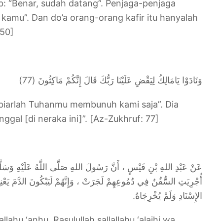
 “Benar, sudah datang”. Penjaga-penjaga
kamu”. Dan do’a orang-orang kafir itu hanyalah
-50]
وَنَادَوْا يَامَالِكُ لِيَقْضِ عَلَيْنَا رَبُّكَ قَالَ إِنَّكُمْ مَاكِثُونَ (77)
, biarlah Tuhanmu membunuh kami saja”. Dia
gal [di neraka ini]”. [Az-Zukhruf: 77]
عَنْ عَبْدِ اللهِ بْنِ قَيْسٍ ، أَنَّ رَسُولَ اللهِ صَلَّى اللَّهُ عَلَيْهِ وَسَلَّمَ 
أُجْرِيَتِ السُّفُنُ فِي دُمُوعِهِمْ لَجَرَتْ ، وَإِنَّهُمْ لَيَبْكُونَ الدَّمَ يَعْ.
الإِسْنَادِ وَلَمْ يُخْرِجَاهُ.
llahu ‘anhu, Rasulullah sallallahu ‘alaihi wa