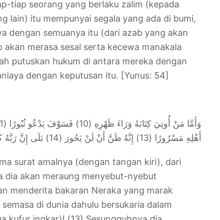
ap-tiap seorang yang berlaku zalim (kepada
ng lain) itu mempunyai segala yang ada di bumi,
nya dengan semuanya itu (dari azab yang akan
 akan merasa sesal serta kecewa manakala
llah putuskan hukum di antara mereka dengan
ianiaya dengan keputusan itu. [Yunus: 54]
أَهْلِهِ مَسْرُورًا (13) إِنَّهُ ظَنَّ أَنْ لَنْ يَحُورَ (14) بَلَى إِنَّ رَبَّهُ كَانَ بِهِ بَصِيرًا (15)
ma surat amalnya (dengan tangan kiri), dari
ka dia akan meraung menyebut-nyebut
kan menderita bakaran Neraka yang marak
 semasa di dunia dahulu bersukaria dalam
a kufur ingkar)! (13) Sesungguhnya dia