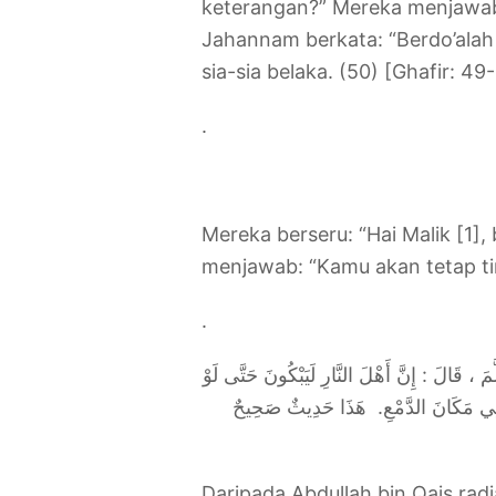
keterangan?” Mereka menjawab:
Jahannam berkata: “Berdo’alah 
sia-sia belaka. (50) [Ghafir: 49
.
Mereka berseru: “Hai Malik [1]
menjawab: “Kamu akan tetap ting
.
، قَالَ : إِنَّ أَهْلَ النَّارِ لَيَبْكُونَ حَتَّى لَوْ
نِي مَكَانَ الدَّمْعِ
هَذَا حَدِيثٌ صَحِيحٌ
Daripada Abdullah bin Qais radia