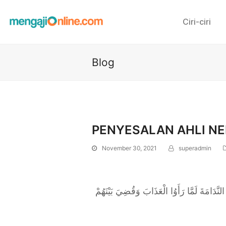
Ciri-ciri
Blog
PENYESALAN AHLI N
November 30, 2021
superadmin
َدَامَةَ لَمَّا رَأَوُا الْعَذَابَ وَقُضِيَ بَيْنَهُمْ