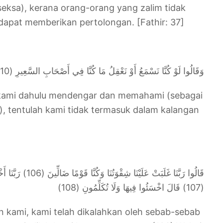
 seksa), kerana orang-orang yang zalim tidak
dapat memberikan pertolongan. [Fathir: 37]
وَقَالُوا لَوْ كُنَّا نَسْمَعُ أَوْ نَعْقِلُ مَا كُنَّا فِي أَصْحَابِ السَّعِيرِ (10)
 kami dahulu mendengar dan memahami (sebagai
, tentulah kami tidak termasuk dalam kalangan
قَالُوا رَبَّنَا غَلَبَتْ عَ
(107) قَالَ اخْسَئُوا فِيهَا وَلَا تُكَلِّمُونِ (108)
kami, kami telah dikalahkan oleh sebab-sebab