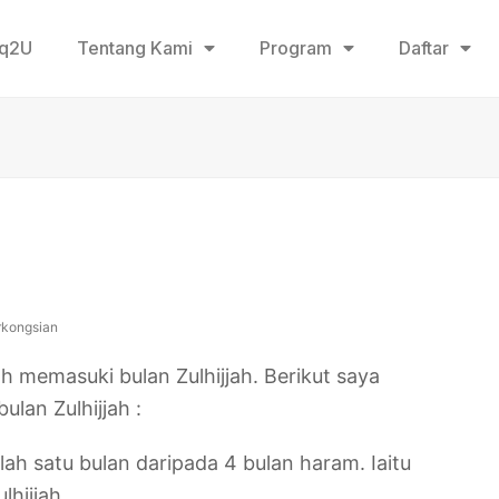
aq2U
Tentang Kami
Program
Daftar
rkongsian
lah memasuki bulan Zulhijjah. Berikut saya
lan Zulhijjah :
lah satu bulan daripada 4 bulan haram. Iaitu
lhijjah.