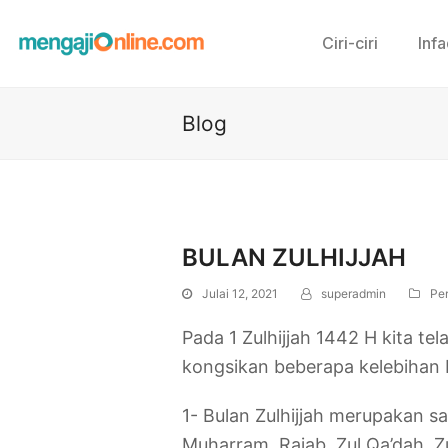
Ciri-ciri
Inf
Blog
BULAN ZULHIJJAH
Julai 12, 2021
superadmin
Pe
Pada 1 Zulhijjah 1442 H kita te
kongsikan beberapa kelebihan bu
1- Bulan Zulhijjah merupakan sa
Muharram, Rajab, Zul Qa’dah, Zu