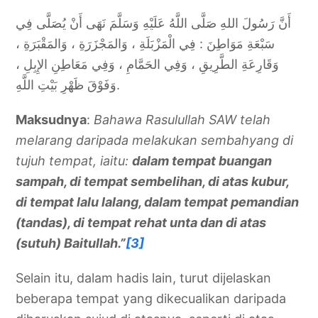
أَنَّ رَسُولَ اللهِ صَلَّى اللَّهُ عَلَيْهِ وَسَلَّمَ نَهَى أَنْ يُصَلَّى فِي
سَبْعَةِ مَوَاطِنَ : فِي الْمَزْبَلَةِ ، وَالمَجْزَرَةِ ، وَالمَقْبَرَةِ ،
وَقَارِعَةِ الطَّرِيقِ ، وَفِي الحَمَّامِ ، وَفِي مَعَاطِنِ الإِبِلِ ،
وَفَوْقَ ظَهْرِ بَيْتِ اللَّهِ.
Maksudnya
:
Bahawa Rasulullah SAW telah
melarang daripada melakukan sembahyang di
tujuh tempat, iaitu:
dalam tempat buangan
sampah, di tempat sembelihan, di atas kubur,
di tempat lalu lalang, dalam tempat pemandian
(tandas), di tempat rehat unta dan di atas
(sutuh) Baitullah.”
[3]
Selain itu, dalam hadis lain, turut dijelaskan
beberapa tempat yang dikecualikan daripada