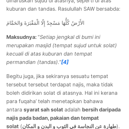
diharuskan sujud di atasnya, seperti di atas
kuburan dan tandas. Rasulullah SAW bersabda:
الأَرْضُ كُلُّهَا مَسْجِدٌ إِلّا الْمَقْبَرَةَ وَالحَمَّامَ
Maksudnya:
“
Setiap jengkal di bumi ini
merupakan masjid (tempat sujud untuk solat)
kecuali di atas kuburan dan tempat
permandian (tandas).”
[4]
Begitu juga, jika sekiranya sesuatu tempat
tersebut tersebut terdapat najis, maka tidak
boleh didirikan solat di atasnya. Hal ini kerana
para fuqaha’ telah menetapkan bahawa
antara
syarat sah solat
adalah
bersih daripada
najis pada badan, pakaian dan tempat
solat
(
طهارة عن النجاسة في الثوب و البدن و المكان
).