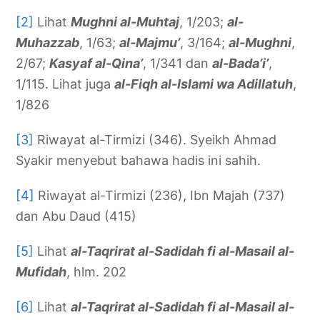
[2]
Lihat
Mughni al-Muhtaj
, 1/203;
al-
Muhazzab
, 1/63;
al-Majmu’
, 3/164;
al-Mughni
,
2/67;
Kasyaf al-Qina’
, 1/341 dan
al-Bada’i’
,
1/115. Lihat juga
al-Fiqh al-Islami wa Adillatuh
,
1/826
[3]
Riwayat al-Tirmizi (346). Syeikh Ahmad
Syakir menyebut bahawa hadis ini sahih.
[4]
Riwayat al-Tirmizi (236), Ibn Majah (737)
dan Abu Daud (415)
[5]
Lihat
al-Taqrirat al-Sadidah fi al-Masail al-
Mufidah
, hlm. 202
[6]
Lihat
al-Taqrirat al-Sadidah fi al-Masail al-