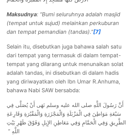
Maksudnya
: “Bumi seluruhnya adalah masjid
(tempat untuk sujud) melainkan perkuburan
dan tempat pemandian (tandas).”
[7]
Selain itu, disebutkan juga bahawa salah satu
dari tempat yang termasuk di dalam tempat-
tempat yang dilarang untuk menunaikan solat
adalah tandas, ini disebutkan di dalam hadis
yang diriwayatkan oleh Ibn Umar R.Anhuma,
bahawa Nabi SAW bersabda:
أَنَّ رَسُولَ اللَّهِ صلى الله عليه وسلم نَهَى أَنْ يُصَلَّى فِي
سَبْعَةِ مَوَاطِنَ فِي الْمَزْبَلَةِ وَالْمَجْزَرَةِ وَالْمَقْبُرَةِ وَقَارِعَةِ
الطَّرِيقِ وَفِي الْحَمَّامِ وَفِي مَعَاطِنِ الإِبِلِ وَفَوْقَ ظَهْرِ بَيْتِ
اللَّهِ ‏”‏ ‏